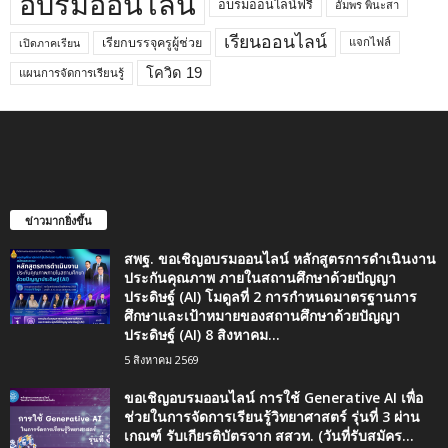
อบรมออนไลน์
อบรมออนไลน์ฟรี
อัมพร พินะสา
เรียนออนไลน์
เรียกบรรจุครูผู้ช่วย
แจกไฟล์
เปิดภาคเรียน
โควิด 19
แผนการจัดการเรียนรู้
ข่าวมากยิ่งขึ้น
สพฐ. ขอเชิญอบรมออนไลน์ หลักสูตรการดำเนินงาน
ประกันคุณภาพ ภายในสถานศึกษาด้วยปัญญา
ประดิษฐ์ (AI) โมดูลที่ 2 การกำหนดมาตรฐานการ
ศึกษาและเป้าหมายของสถานศึกษาด้วยปัญญา
ประดิษฐ์ (AI) 8 สิงหาคม...
5 สิงหาคม 2569
ขอเชิญอบรมออนไลน์ การใช้ Generative AI เพื่อ
ช่วยในการจัดการเรียนรู้วิทยาศาสตร์ รุ่นที่ 3 ผ่าน
เกณฑ์ รับเกียรติบัตรจาก สสวท. (วันที่รับสมัคร...