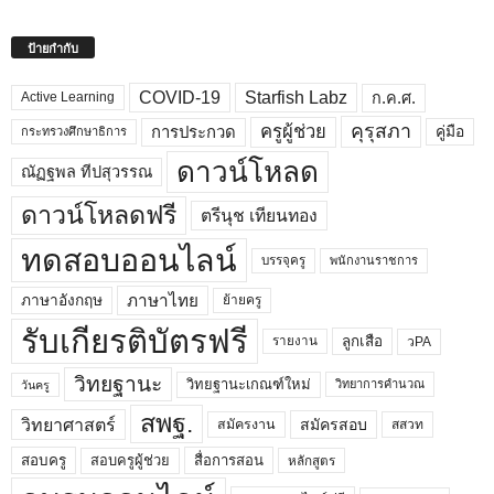
ป้ายกำกับ
COVID-19
Starfish Labz
ก.ค.ศ.
Active Learning
คุรุสภา
ครูผู้ช่วย
คู่มือ
การประกวด
กระทรวงศึกษาธิการ
ดาวน์โหลด
ณัฏฐพล ทีปสุวรรณ
ดาวน์โหลดฟรี
ตรีนุช เทียนทอง
ทดสอบออนไลน์
บรรจุครู
พนักงานราชการ
ภาษาไทย
ภาษาอังกฤษ
ย้ายครู
รับเกียรติบัตรฟรี
ลูกเสือ
วPA
รายงาน
วิทยฐานะ
วิทยฐานะเกณฑ์ใหม่
วิทยาการคำนวณ
วันครู
สพฐ.
วิทยาศาสตร์
สมัครสอบ
สมัครงาน
สสวท
สอบครูผู้ช่วย
สอบครู
สื่อการสอน
หลักสูตร