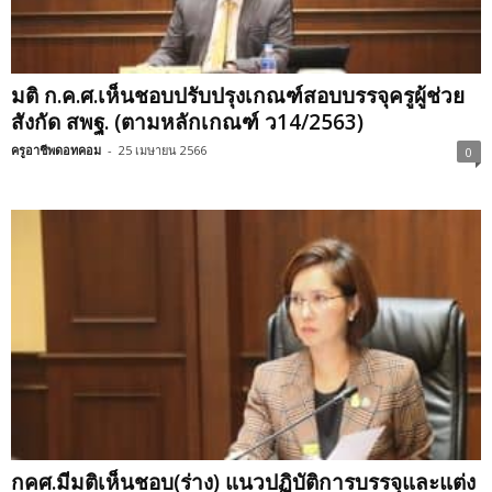
มติ ก.ค.ศ.เห็นชอบปรับปรุงเกณฑ์สอบบรรจุครูผู้ช่วย
สังกัด สพฐ. (ตามหลักเกณฑ์ ว14/2563)
ครูอาชีพดอทคอม
-
25 เมษายน 2566
0
กคศ.มีมติเห็นชอบ(ร่าง) แนวปฏิบัติการบรรจุและแต่ง