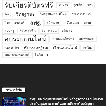
รับเกียรติบัตรฟรี
ลูกเสือ
วPA
รายงาน
วิทยฐานะ
วิทยฐานะเกณฑ์ใหม่
วิทยาการคำนวณ
วันครู
สพฐ.
วิทยาศาสตร์
สมัครสอบ
สมัครงาน
สสวท
สอบครูผู้ช่วย
สอบครู
สื่อการสอน
หลักสูตร
อบรมออนไลน์
อบรมออนไลน์ฟรี
อัมพร พินะสา
เรียนออนไลน์
เรียกบรรจุครูผู้ช่วย
แจกไฟล์
เปิดภาคเรียน
โควิด 19
แผนการจัดการเรียนรู้
ข่าวมากยิ่งขึ้น
สพฐ. ขอเชิญอบรมออนไลน์ หลักสูตรการดำเนินงาน
ประกันคุณภาพ ภายในสถานศึกษาด้วยปัญญา