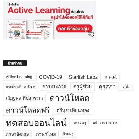
ป้ายกำกับ
COVID-19
Starfish Labz
ก.ค.ศ.
Active Learning
คุรุสภา
ครูผู้ช่วย
คู่มือ
การประกวด
กระทรวงศึกษาธิการ
ดาวน์โหลด
ณัฏฐพล ทีปสุวรรณ
ดาวน์โหลดฟรี
ตรีนุช เทียนทอง
ทดสอบออนไลน์
บรรจุครู
พนักงานราชการ
ภาษาไทย
ภาษาอังกฤษ
ย้ายครู