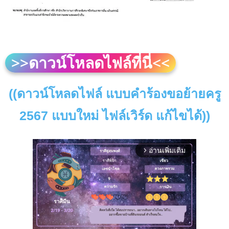
>>ดาวน์โหลดไฟล์ที่นี่<<
((ดาวน์โหลดไฟล์ แบบคำร้องขอย้ายครู
2567 แบบใหม่ ไฟล์เวิร์ด แก้ไขได้))
อ่านเพิ่มเติม
arrow_forward_ios