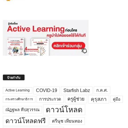
ป้ายกำกับ
COVID-19
Starfish Labz
ก.ค.ศ.
Active Learning
คุรุสภา
ครูผู้ช่วย
คู่มือ
การประกวด
กระทรวงศึกษาธิการ
ดาวน์โหลด
ณัฏฐพล ทีปสุวรรณ
ดาวน์โหลดฟรี
ตรีนุช เทียนทอง