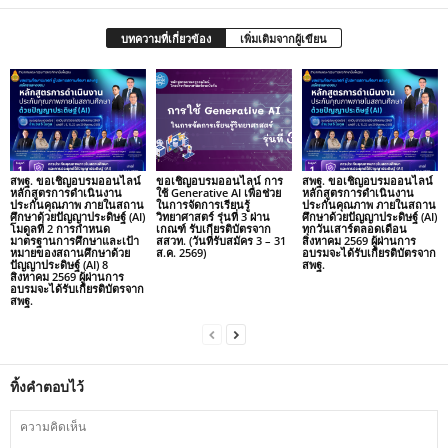
บทความที่เกี่ยวข้อง
เพิ่มเติมจากผู้เขียน
สพฐ. ขอเชิญอบรมออนไลน์
ขอเชิญอบรมออนไลน์ การ
สพฐ. ขอเชิญอบรมออนไลน์
หลักสูตรการดำเนินงาน
ใช้ Generative AI เพื่อช่วย
หลักสูตรการดำเนินงาน
ประกันคุณภาพ ภายในสถาน
ในการจัดการเรียนรู้
ประกันคุณภาพ ภายในสถาน
ศึกษาด้วยปัญญาประดิษฐ์ (AI)
วิทยาศาสตร์ รุ่นที่ 3 ผ่าน
ศึกษาด้วยปัญญาประดิษฐ์ (AI)
โมดูลที่ 2 การกำหนด
เกณฑ์ รับเกียรติบัตรจาก
ทุกวันเสาร์ตลอดเดือน
มาตรฐานการศึกษาและเป้า
สสวท. (วันที่รับสมัคร 3 – 31
สิงหาคม 2569 ผู้ผ่านการ
หมายของสถานศึกษาด้วย
ส.ค. 2569)
อบรมจะได้รับเกียรติบัตรจาก
ปัญญาประดิษฐ์ (AI) 8
สพฐ.
สิงหาคม 2569 ผู้ผ่านการ
อบรมจะได้รับเกียรติบัตรจาก
สพฐ.
ทิ้งคำตอบไว้