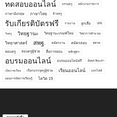
ทดสอบออนไลน์
บรรจุครู
พนักงานราชการ
ภาษาไทย
ภาษาอังกฤษ
ย้ายครู
รับเกียรติบัตรฟรี
ลูกเสือ
วPA
รายงาน
วิทยฐานะ
วิทยฐานะเกณฑ์ใหม่
วิทยาการคำนวณ
วันครู
สพฐ.
วิทยาศาสตร์
สมัครสอบ
สมัครงาน
สสวท
สอบครูผู้ช่วย
สอบครู
สื่อการสอน
หลักสูตร
อบรมออนไลน์
อบรมออนไลน์ฟรี
อัมพร พินะสา
เรียนออนไลน์
เรียกบรรจุครูผู้ช่วย
แจกไฟล์
เปิดภาคเรียน
โควิด 19
แผนการจัดการเรียนรู้