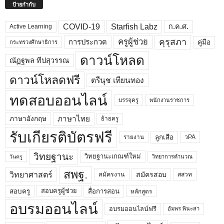
ป้ายกำกับ
COVID-19
Starfish Labz
ก.ค.ศ.
Active Learning
คุรุสภา
ครูผู้ช่วย
คู่มือ
การประกวด
กระทรวงศึกษาธิการ
ดาวน์โหลด
ณัฏฐพล ทีปสุวรรณ
ดาวน์โหลดฟรี
ตรีนุช เทียนทอง
ทดสอบออนไลน์
บรรจุครู
พนักงานราชการ
ภาษาไทย
ภาษาอังกฤษ
ย้ายครู
รับเกียรติบัตรฟรี
ลูกเสือ
วPA
รายงาน
วิทยฐานะ
วิทยฐานะเกณฑ์ใหม่
วิทยาการคำนวณ
วันครู
สพฐ.
วิทยาศาสตร์
สมัครสอบ
สมัครงาน
สสวท
สอบครูผู้ช่วย
สอบครู
สื่อการสอน
หลักสูตร
อบรมออนไลน์
อบรมออนไลน์ฟรี
อัมพร พินะสา