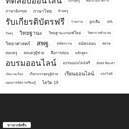
ทดสอบออนไลน์
บรรจุครู
พนักงานราชการ
ภาษาไทย
ภาษาอังกฤษ
ย้ายครู
รับเกียรติบัตรฟรี
ลูกเสือ
วPA
รายงาน
วิทยฐานะ
วิทยฐานะเกณฑ์ใหม่
วิทยาการคำนวณ
วันครู
สพฐ.
วิทยาศาสตร์
สมัครสอบ
สมัครงาน
สสวท
สอบครูผู้ช่วย
สอบครู
สื่อการสอน
หลักสูตร
อบรมออนไลน์
อบรมออนไลน์ฟรี
อัมพร พินะสา
เรียนออนไลน์
เรียกบรรจุครูผู้ช่วย
แจกไฟล์
เปิดภาคเรียน
โควิด 19
แผนการจัดการเรียนรู้
ข่าวมากยิ่งขึ้น