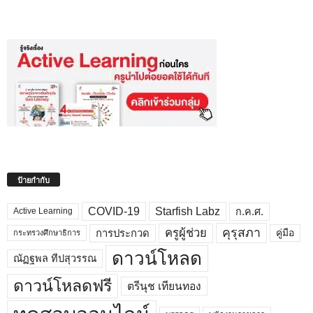
ป้ายกำกับ
COVID-19
Starfish Labz
ก.ค.ศ.
Active Learning
คุรุสภา
ครูผู้ช่วย
คู่มือ
การประกวด
กระทรวงศึกษาธิการ
ดาวน์โหลด
ณัฏฐพล ทีปสุวรรณ
ดาวน์โหลดฟรี
ตรีนุช เทียนทอง