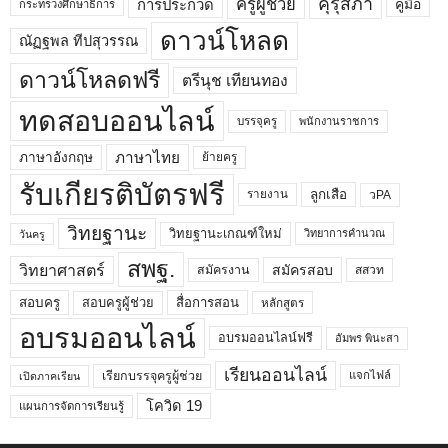
คุรุสภา
ครูผู้ช่วย
คู่มือ
การประกวด
กระทรวงศึกษาธิการ
ดาวน์โหลด
ณัฏฐพล ทีปสุวรรณ
ดาวน์โหลดฟรี
ตรีนุช เทียนทอง
ทดสอบออนไลน์
บรรจุครู
พนักงานราชการ
ภาษาไทย
ภาษาอังกฤษ
ย้ายครู
รับเกียรติบัตรฟรี
ลูกเสือ
วPA
รายงาน
วิทยฐานะ
วิทยฐานะเกณฑ์ใหม่
วิทยาการคำนวณ
วันครู
สพฐ.
วิทยาศาสตร์
สมัครสอบ
สมัครงาน
สสวท
สอบครูผู้ช่วย
สอบครู
สื่อการสอน
หลักสูตร
อบรมออนไลน์
อบรมออนไลน์ฟรี
อัมพร พินะสา
เรียนออนไลน์
เรียกบรรจุครูผู้ช่วย
แจกไฟล์
เปิดภาคเรียน
โควิด 19
แผนการจัดการเรียนรู้