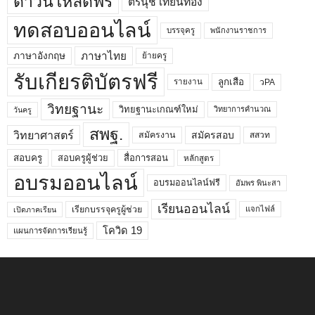
ดาวน์โหลดฟรี
ตรีนุช เทียนทอง
ทดสอบออนไลน์
บรรจุครู
พนักงานราชการ
ภาษาไทย
ภาษาอังกฤษ
ย้ายครู
รับเกียรติบัตรฟรี
ลูกเสือ
วPA
รายงาน
วิทยฐานะ
วิทยฐานะเกณฑ์ใหม่
วิทยาการคำนวณ
วันครู
สพฐ.
วิทยาศาสตร์
สมัครสอบ
สมัครงาน
สสวท
สอบครูผู้ช่วย
สอบครู
สื่อการสอน
หลักสูตร
อบรมออนไลน์
อบรมออนไลน์ฟรี
อัมพร พินะสา
เรียนออนไลน์
เรียกบรรจุครูผู้ช่วย
แจกไฟล์
เปิดภาคเรียน
โควิด 19
แผนการจัดการเรียนรู้