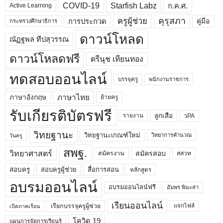
COVID-19
Starfish Labz
ก.ค.ศ.
Active Learning
คุรุสภา
ครูผู้ช่วย
คู่มือ
การประกวด
กระทรวงศึกษาธิการ
ดาวน์โหลด
ณัฏฐพล ทีปสุวรรณ
ดาวน์โหลดฟรี
ตรีนุช เทียนทอง
ทดสอบออนไลน์
บรรจุครู
พนักงานราชการ
ภาษาไทย
ภาษาอังกฤษ
ย้ายครู
รับเกียรติบัตรฟรี
ลูกเสือ
วPA
รายงาน
วิทยฐานะ
วิทยฐานะเกณฑ์ใหม่
วิทยาการคำนวณ
วันครู
สพฐ.
วิทยาศาสตร์
สมัครสอบ
สมัครงาน
สสวท
สอบครูผู้ช่วย
สอบครู
สื่อการสอน
หลักสูตร
อบรมออนไลน์
อบรมออนไลน์ฟรี
อัมพร พินะสา
เรียนออนไลน์
เรียกบรรจุครูผู้ช่วย
แจกไฟล์
เปิดภาคเรียน
โควิด 19
แผนการจัดการเรียนรู้