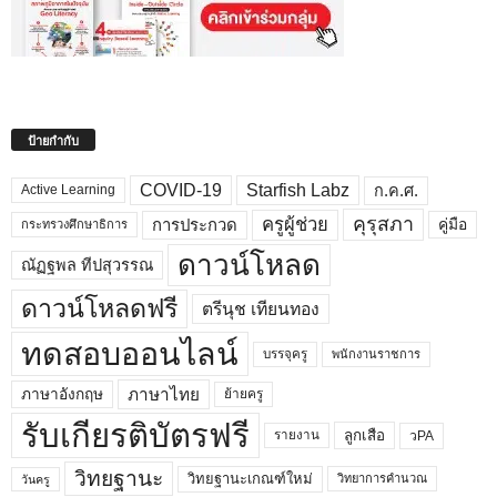
ป้ายกำกับ
COVID-19
Starfish Labz
ก.ค.ศ.
Active Learning
คุรุสภา
ครูผู้ช่วย
คู่มือ
การประกวด
กระทรวงศึกษาธิการ
ดาวน์โหลด
ณัฏฐพล ทีปสุวรรณ
ดาวน์โหลดฟรี
ตรีนุช เทียนทอง
ทดสอบออนไลน์
บรรจุครู
พนักงานราชการ
ภาษาไทย
ภาษาอังกฤษ
ย้ายครู
รับเกียรติบัตรฟรี
ลูกเสือ
วPA
รายงาน
วิทยฐานะ
วิทยฐานะเกณฑ์ใหม่
วิทยาการคำนวณ
วันครู