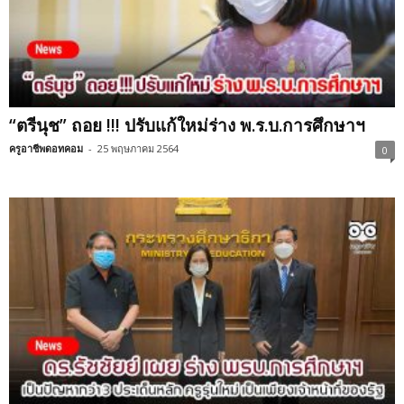
“ตรีนุช” ถอย !!! ปรับแก้ใหม่ร่าง พ.ร.บ.การศึกษาฯ
ครูอาชีพดอทคอม
-
25 พฤษภาคม 2564
0