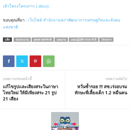
เค้าโครงโครงการ (.docx)
M
u
ขอบคุณที่มา :
เว็บไซต์ สำนักงานสภาพัฒนาการเศรษฐกิจและสังคม
t
แห่งชาติ
e
แท็ก
งบประมาณ
ยุทธศาสตร์ชาติ
แผนงาน
แผนปฏิบัติการประจำปี
โครงการ
บทความก่อนหน้านี้
บทความถัดไป
เเก้ไขรูปเเละเสียงสระในภาษา
หวั่นซ้ำรอย !!! สช.เร่งอบรม
ไทยใหม่ ให้มีเพียงสระ 21 รูป
ทักษะพี่เลี้ยงเด็ก 1.2 หมื่นคน
21 เสียง