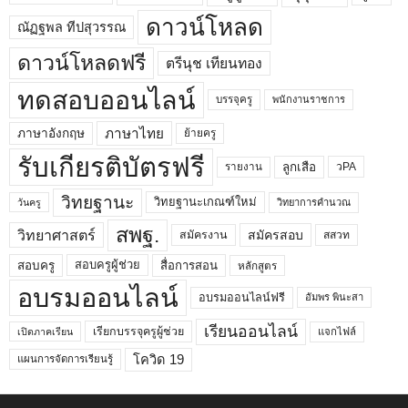
ดาวน์โหลด
ณัฏฐพล ทีปสุวรรณ
ดาวน์โหลดฟรี
ตรีนุช เทียนทอง
ทดสอบออนไลน์
บรรจุครู
พนักงานราชการ
ภาษาไทย
ภาษาอังกฤษ
ย้ายครู
รับเกียรติบัตรฟรี
ลูกเสือ
วPA
รายงาน
วิทยฐานะ
วิทยฐานะเกณฑ์ใหม่
วิทยาการคำนวณ
วันครู
สพฐ.
วิทยาศาสตร์
สมัครสอบ
สมัครงาน
สสวท
สอบครูผู้ช่วย
สอบครู
สื่อการสอน
หลักสูตร
อบรมออนไลน์
อบรมออนไลน์ฟรี
อัมพร พินะสา
เรียนออนไลน์
เรียกบรรจุครูผู้ช่วย
แจกไฟล์
เปิดภาคเรียน
โควิด 19
แผนการจัดการเรียนรู้