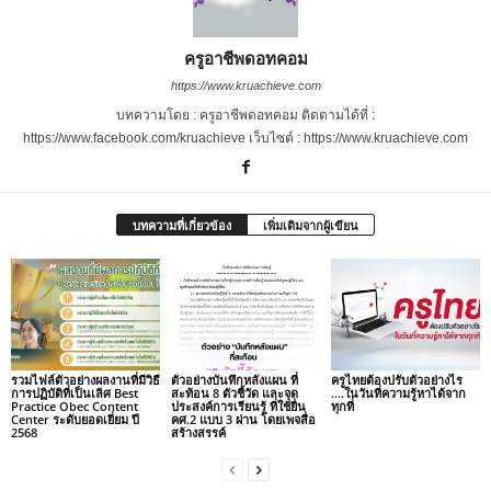
ครูอาชีพดอทคอม
https://www.kruachieve.com
บทความโดย : ครูอาชีพดอทคอม ติดตามได้ที่ :
https://www.facebook.com/kruachieve เว็บไซต์ : https://www.kruachieve.com
บทความที่เกี่ยวข้อง
เพิ่มเติมจากผู้เขียน
รวมไฟล์ตัวอย่างผลงานที่มีวิธี
ตัวอย่างบันทึกหลังแผน ที่
ครูไทยต้องปรับตัวอย่างไร
การปฏิบัติที่เป็นเลิศ Best
สะท้อน 8 ตัวชี้วัด และจุด
….ในวันที่ความรู้หาได้จาก
Practice Obec Content
ประสงค์การเรียนรู้ ที่ใช้ยื่น
ทุกที่
Center ระดับยอดเยี่ยม ปี
คศ.2 แบบ 3 ผ่าน โดยเพจสื่อ
2568
สร้างสรรค์