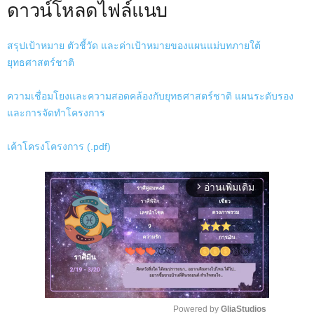
ดาวน์โหลดไฟล์แนบ
สรุปเป้าหมาย ตัวชี้วัด และค่าเป้าหมายของแผนแม่บทภายใต้
ยุทธศาสตร์ชาติ
ความเชื่อมโยงและความสอดคล้องกับยุทธศาสตร์ชาติ แผนระดับรอง
และการจัดทำโครงการ
เค้าโครงโครงการ (.pdf)
อ่านเพิ่มเติม
arrow_forward_ios
Powered by 
GliaStudios