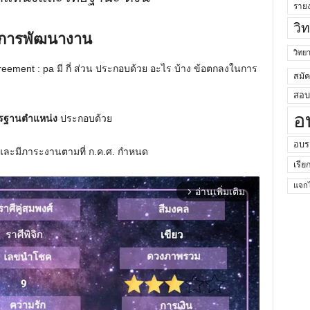
ราย
วิ
การพัฒนางาน
วิท
ment : pa มี กี่ ส่วน ประกอบด้วย อะไร บ้าง ข้อตกลงในการ
สมั
สอบค
อ
ตรฐานตำแหน่ง
ประกอบด้วย
อบร
และมีภาระงานตามที่ ก.ค.ศ. กำหนด
เรีย
แจกไ
อ่านเพิ่มเติม
arrow_forward_ios