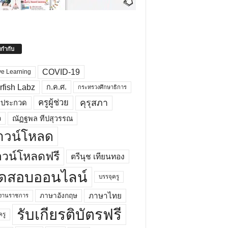
ยกำกับ
COVID-19
ve Learning
rfish Labz
ก.ค.ศ.
กระทรวงศึกษาธิการ
คุรุสภา
ครูผู้ช่วย
รประกวด
อ
ณัฏฐพล ทีปสุวรรณ
าวน์โหลด
วน์โหลดฟรี
ตรีนุช เทียนทอง
ดสอบออนไลน์
บรรจุครู
ภาษาไทย
ภาษาอังกฤษ
กงานราชการ
รับเกียรติบัตรฟรี
ครู