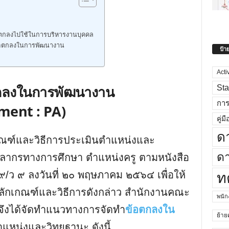
กลงไปใช้ในการบริหารงานบุคคล
้อตกลงในการพัฒนางาน
ป้า
Acti
กลงในการพัฒนางาน
Sta
กา
ment : PA)
คู่มื
ด
กณฑ์และวิธีการประเมินตำแหน่งและ
ดา
ลากรทางการศึกษา ตำแหน่งครู ตามหนังสือ
๙/ว ๙ ลงวันที่ ๒๐ พฤษภาคม ๒๕๖๔ เพื่อให้
ท
ักเกณฑ์และวิธีการดังกล่าว สำนักงานคณะ
พนั
จึงได้จัดทำแนวทางการจัดทำ
ข้อตกลงใน
ย้าย
หน่งและวิทยฐานะ ดังนี้