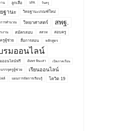
ลูกเสือ
วPA
งาน
วันครู
ทยฐานะ
วิทยฐานะเกณฑ์ใหม่
สพฐ.
วิทยาศาสตร์
ยาการคำนวณ
สมัครสอบ
สอบครู
ครงาน
สสวท
รูผู้ช่วย
สื่อการสอน
หลักสูตร
บรมออนไลน์
มออนไลน์ฟรี
อัมพร พินะสา
เปิดภาคเรียน
เรียนออนไลน์
กบรรจุครูผู้ช่วย
โควิด 19
ฟล์
แผนการจัดการเรียนรู้