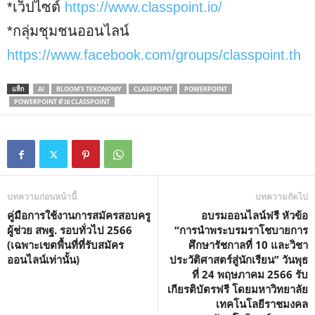
*เว็ปไซต์
https://www.classpoint.io/
*กลุ่มชุมชนออนไลน์
https://www.facebook.com/groups/classpoint.th
แท็ก
AI
BLOOM’S TEXONOMY
CLASSPOINT
POWERPOINT
POWERPOINT ด้วย CLASSPOINT
บทความก่อนหน้านี้
บทความถัดไป
คู่มือการใช้งานการสมัครสอบครู
อบรมออนไลน์ฟรี หัวข้อ
ผู้ช่วย สพฐ. รอบทั่วไป 2566
“การนำพระบรมราโชบายการ
(เฉพาะเขตพื้นที่ที่รับสมัคร
ศึกษารัชกาลที่ 10 และวิชา
ออนไลน์เท่านั้น)
ประวัติศาสตร์สู่นักเรียน” วันพุธ
ที่ 24 พฤษภาคม 2566 รับ
เกียรติบัตรฟรี โดยมหาวิทยาลัย
เทคโนโลยีราชมงคล