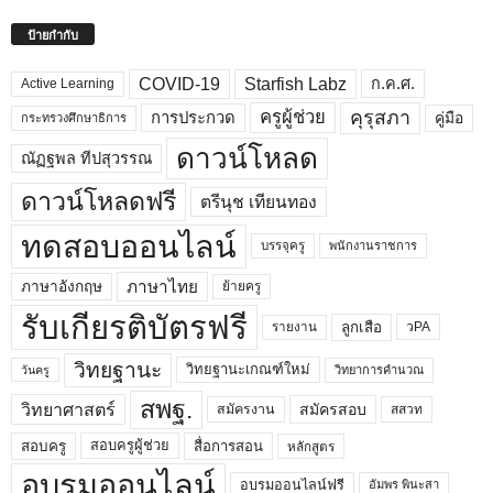
ป้ายกำกับ
COVID-19
Starfish Labz
ก.ค.ศ.
Active Learning
คุรุสภา
ครูผู้ช่วย
คู่มือ
การประกวด
กระทรวงศึกษาธิการ
ดาวน์โหลด
ณัฏฐพล ทีปสุวรรณ
ดาวน์โหลดฟรี
ตรีนุช เทียนทอง
ทดสอบออนไลน์
บรรจุครู
พนักงานราชการ
ภาษาไทย
ภาษาอังกฤษ
ย้ายครู
รับเกียรติบัตรฟรี
ลูกเสือ
วPA
รายงาน
วิทยฐานะ
วิทยฐานะเกณฑ์ใหม่
วิทยาการคำนวณ
วันครู
สพฐ.
วิทยาศาสตร์
สมัครสอบ
สมัครงาน
สสวท
สอบครูผู้ช่วย
สอบครู
สื่อการสอน
หลักสูตร
อบรมออนไลน์
อบรมออนไลน์ฟรี
อัมพร พินะสา