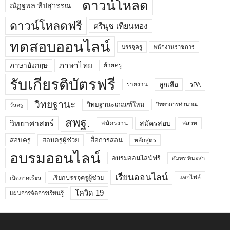
ดาวน์โหลด
ณัฏฐพล ทีปสุวรรณ
ดาวน์โหลดฟรี
ตรีนุช เทียนทอง
ทดสอบออนไลน์
บรรจุครู
พนักงานราชการ
ภาษาไทย
ภาษาอังกฤษ
ย้ายครู
รับเกียรติบัตรฟรี
ลูกเสือ
วPA
รายงาน
วิทยฐานะ
วิทยฐานะเกณฑ์ใหม่
วิทยาการคำนวณ
วันครู
สพฐ.
วิทยาศาสตร์
สมัครสอบ
สมัครงาน
สสวท
สอบครูผู้ช่วย
สอบครู
สื่อการสอน
หลักสูตร
อบรมออนไลน์
อบรมออนไลน์ฟรี
อัมพร พินะสา
เรียนออนไลน์
เรียกบรรจุครูผู้ช่วย
แจกไฟล์
เปิดภาคเรียน
โควิด 19
แผนการจัดการเรียนรู้