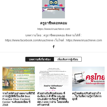
ครูอาชีพดอทคอม
https://www.kruachieve.com
บทความโดย : ครูอาชีพดอทคอม ติดตามได้ที่ :
https://www.facebook.com/kruachieve เว็บไซต์ : https://www.kruachieve.com
บทความที่เกี่ยวข้อง
เพิ่มเติมจากผู้เขียน
รวมไฟล์ตัวอย่างผลงานที่มีวิธี
ตัวอย่างบันทึกหลังแผน ที่
ครูไทยต้องปรับตัวอย่างไร
การปฏิบัติที่เป็นเลิศ Best
สะท้อน 8 ตัวชี้วัด และจุด
….ในวันที่ความรู้หาได้จาก
Practice Obec Content
ประสงค์การเรียนรู้ ที่ใช้ยื่น
ทุกที่
Center ระดับยอดเยี่ยม ปี
คศ.2 แบบ 3 ผ่าน โดยเพจสื่อ
2568
สร้างสรรค์