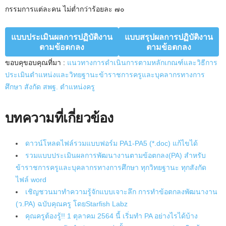
กรรมการแต่ละคน ไม่ต่ำกว่าร้อยละ ๗๐
แบบประเมินผลการปฏิบัติงาน
แบบสรุปผลการปฏิบัติงาน
ตามข้อตกลง
ตามข้อตกลง
ขอบคุขอบคุณที่มา :
แนวทางการดำเนินการตามหลักเกณฑ์และวิธีการ
ประเมินตำแหน่งและวิทยฐานะข้าราชการครูและบุคลากรทางการ
ศึกษา สังกัด สพฐ. ตำแหน่งครู
บทความที่เกี่ยวข้อง
ดาวน์โหลดไฟล์รวมแบบฟอร์ม PA1-PA5 (*.doc) แก้ไขได้
รวมแบบประเมินผลการพัฒนางานตามข้อตกลง(PA) สำหรับ
ข้าราชการครูและบุคลากรทางการศึกษา ทุกวิทยฐานะ ทุกสังกัด
ไฟล์ word
เชิญชวนมาทำความรู้จักแบบเจาะลึก การทำข้อตกลงพัฒนางาน
(ว.PA) ฉบับคุณครู โดยStarfish Labz
คุณครูต้องรู้!! 1 ตุลาคม 2564 นี้ เริ่มทำ PA อย่างไรได้บ้าง