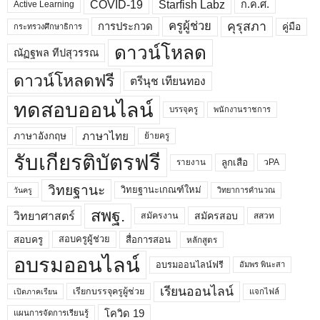
COVID-19
Starfish Labz
ก.ค.ศ.
Active Learning
คุรุสภา
ครูผู้ช่วย
คู่มือ
การประกวด
กระทรวงศึกษาธิการ
ดาวน์โหลด
ณัฏฐพล ทีปสุวรรณ
ดาวน์โหลดฟรี
ตรีนุช เทียนทอง
ทดสอบออนไลน์
บรรจุครู
พนักงานราชการ
ภาษาไทย
ภาษาอังกฤษ
ย้ายครู
รับเกียรติบัตรฟรี
ลูกเสือ
วPA
รายงาน
วิทยฐานะ
วิทยฐานะเกณฑ์ใหม่
วิทยาการคำนวณ
วันครู
สพฐ.
วิทยาศาสตร์
สมัครสอบ
สมัครงาน
สสวท
สอบครูผู้ช่วย
สอบครู
สื่อการสอน
หลักสูตร
อบรมออนไลน์
อบรมออนไลน์ฟรี
อัมพร พินะสา
เรียนออนไลน์
เรียกบรรจุครูผู้ช่วย
แจกไฟล์
เปิดภาคเรียน
โควิด 19
แผนการจัดการเรียนรู้