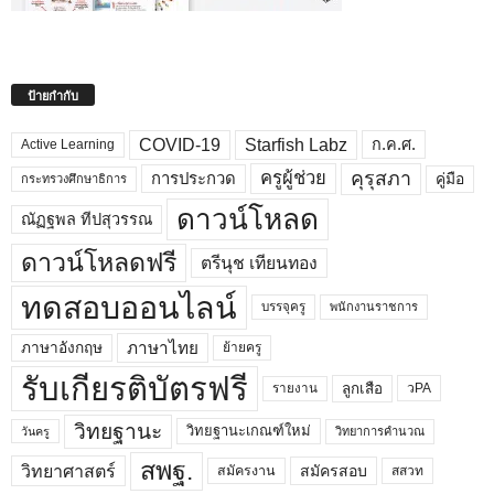
ป้ายกำกับ
COVID-19
Starfish Labz
ก.ค.ศ.
Active Learning
คุรุสภา
ครูผู้ช่วย
คู่มือ
การประกวด
กระทรวงศึกษาธิการ
ดาวน์โหลด
ณัฏฐพล ทีปสุวรรณ
ดาวน์โหลดฟรี
ตรีนุช เทียนทอง
ทดสอบออนไลน์
บรรจุครู
พนักงานราชการ
ภาษาไทย
ภาษาอังกฤษ
ย้ายครู
รับเกียรติบัตรฟรี
ลูกเสือ
วPA
รายงาน
วิทยฐานะ
วิทยฐานะเกณฑ์ใหม่
วิทยาการคำนวณ
วันครู
สพฐ.
วิทยาศาสตร์
สมัครสอบ
สมัครงาน
สสวท