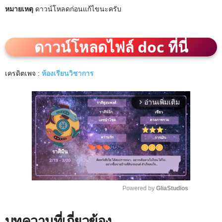
หมายเหตุ
ดาวน์โหลดก่อนแก้ไขนะครับ
ดาวน์โหลดไฟล์ doc ที่นี่
เครดิตเพจ :
ห้องเรียนวิชาการ
อ่านเพิ่มเติม
arrow_forward_ios
Powered by 
GliaStudios
M
บทความที่เกี่ยวข้อง
u