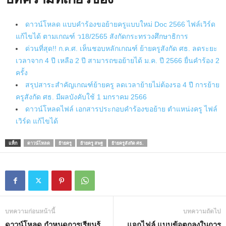
t
e
ดาวน์โหลด แบบคำร้องขอย้ายครูแบบใหม่ Doc 2566 ไฟล์เวิร์ด
แก้ไขได้ ตามเกณฑ์ ว18/2565 สังกัดกระทรวงศึกษาธิการ
ด่วนที่สุด!! ก.ค.ศ. เห็นชอบหลักเกณฑ์ ย้ายครูสังกัด ศธ. ลดระยะ
เวลาจาก 4 ปี เหลือ 2 ปี สามารถขอย้ายได้ ม.ค. ปี 2566 ยื่นคำร้อง 2
ครั้ง
สรุปสาระสำคัญเกณฑ์ย้ายครู ลดเวลาย้ายไม่ต้องรอ 4 ปี การย้าย
ครูสังกัด ศธ. มีผลบังคับใช้ 1 มกราคม 2566
ดาวน์โหลดไฟล์ เอกสารประกอบคำร้องขอย้าย ตำแหน่งครู ไฟล์
เวิร์ด แก้ไขได้
แท็ก
ดาวน์โหลด
ย้ายครู
ย้ายครู สพฐ
ย้ายครูสังกัด ศธ.
บทความก่อนหน้านี้
บทความถัดไป
ดาวน์โหลด กำหนดการเรียนรู้
แจกไฟล์ แบบข้อตกลงในการ