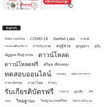
ป้ายกำกับ
COVID-19
Starfish Labz
ก.ค.ศ.
Active Learning
คุรุสภา
ครูผู้ช่วย
คู่มือ
การประกวด
กระทรวงศึกษาธิการ
ดาวน์โหลด
ณัฏฐพล ทีปสุวรรณ
ดาวน์โหลดฟรี
ตรีนุช เทียนทอง
ทดสอบออนไลน์
บรรจุครู
พนักงานราชการ
ภาษาไทย
ภาษาอังกฤษ
ย้ายครู
รับเกียรติบัตรฟรี
ลูกเสือ
วPA
รายงาน
วิทยฐานะ
วิทยฐานะเกณฑ์ใหม่
วิทยาการคำนวณ
วันครู