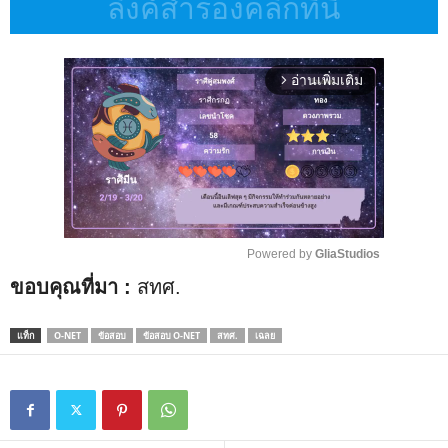
ลิงค์สำรองคลิกที่นี่
อ่านเพิ่มเติม
arrow_forward_ios
Powered by 
GliaStudios
ขอบคุณที่มา :
สทศ.
M
u
t
แท็ก
O-NET
ข้อสอบ
ข้อสอบ O-NET
สทศ.
เฉลย
e