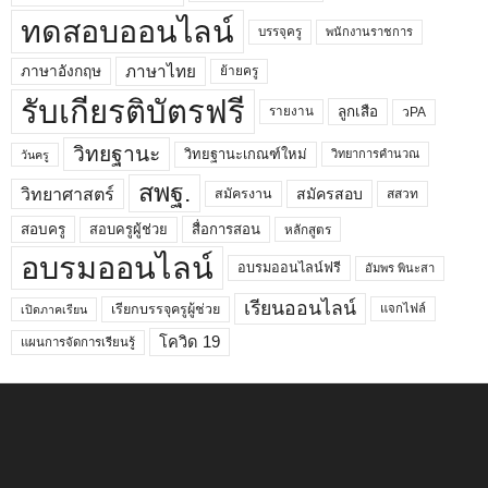
ทดสอบออนไลน์
บรรจุครู
พนักงานราชการ
ภาษาไทย
ภาษาอังกฤษ
ย้ายครู
รับเกียรติบัตรฟรี
ลูกเสือ
วPA
รายงาน
วิทยฐานะ
วิทยฐานะเกณฑ์ใหม่
วิทยาการคำนวณ
วันครู
สพฐ.
วิทยาศาสตร์
สมัครสอบ
สมัครงาน
สสวท
สอบครูผู้ช่วย
สอบครู
สื่อการสอน
หลักสูตร
อบรมออนไลน์
อบรมออนไลน์ฟรี
อัมพร พินะสา
เรียนออนไลน์
เรียกบรรจุครูผู้ช่วย
แจกไฟล์
เปิดภาคเรียน
โควิด 19
แผนการจัดการเรียนรู้