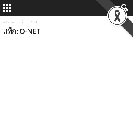
หน้าแรก
แท็ก
O-NET
แท็ก: O-NET