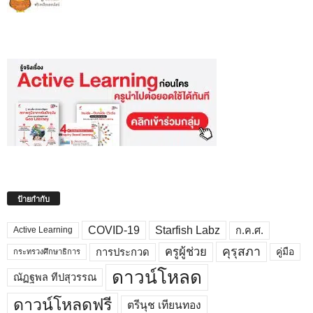
ป้ายกำกับ
COVID-19
Starfish Labz
ก.ค.ศ.
Active Learning
คุรุสภา
ครูผู้ช่วย
คู่มือ
การประกวด
กระทรวงศึกษาธิการ
ดาวน์โหลด
ณัฏฐพล ทีปสุวรรณ
ดาวน์โหลดฟรี
ตรีนุช เทียนทอง