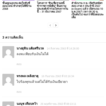
ขั้นตอนอบรม ต่อใบขับขี่
โครงการ “สินเชื่อรวมหนี้
สำนักงาน ก.พ. เปิดรับสมัคร
ออนไลน์ ทำง่ายๆได้ที่บ้าน
ข้าราชการยั่งยืน” ยื่นความ
สอบ ภาค ก ประจำปี 2567
2568
ประสงค์เข้าร่วมโครงการวัน
(e-Exam) แล้ว! เปิดระบบ 10
นี้ – 31 ธันวาคม 2567
ม.ค.2567 เวลา 08.30 น.
เป็นต้นไป จนกว่าที่นั่งสอบจะ
เต็ม
3 ความคิดเห็น
นางยุพิน แต้มศรีนวล
14 สิงหาคม 2563 ที่ 14:26:00
ลงทะเทียบรับเงินไม่ได้
ตอบ
ทรงพล เพลิงธาตุ
16 กันยายน 2563 ที่ 03:16:34
ไปร้องทุกแล้วแต่ไม่ได้รับเงินเยียวยา
ตอบ
นงนุช เทียบหว้า
26 พฤศจิกายน 2563 ที่ 08:13:11