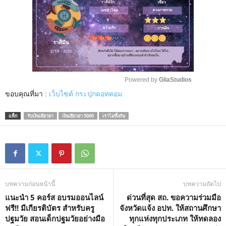
Powered by 
GliaStudios
ขอบคุณที่มา :
เว็บไซต์ กระปุกดอทคอม
M
u
แท็ก
รับเงินเยียวยา
เงินเยียวยา 5000
เราไม่ทิ้งกัน
t
e
บทความก่อนหน้านี้
บทความถัดไป
แนะนำ 5 คอร์ส อบรมออนไลน์
ด่วนที่สุด สถ. ขอความร่วมมือ
ฟรี!! มีเกียรติบัตร สำหรับครู
จังหวัดแจ้ง อปท. ให้สถานศึกษา
ปฐมวัย สอนเด็กปฐมวัยอย่างมือ
ทุกแห่งทุกประเภท ให้ทดลอง