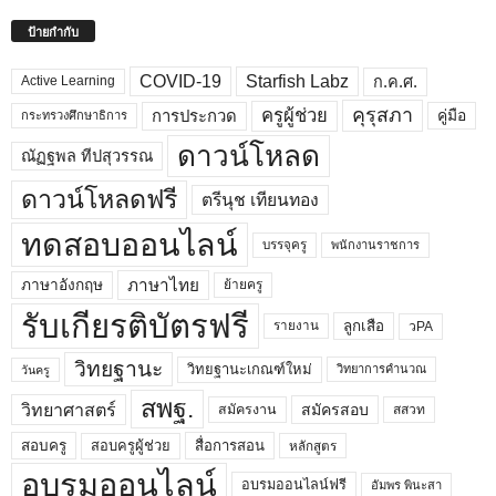
ป้ายกำกับ
COVID-19
Starfish Labz
ก.ค.ศ.
Active Learning
คุรุสภา
ครูผู้ช่วย
คู่มือ
การประกวด
กระทรวงศึกษาธิการ
ดาวน์โหลด
ณัฏฐพล ทีปสุวรรณ
ดาวน์โหลดฟรี
ตรีนุช เทียนทอง
ทดสอบออนไลน์
บรรจุครู
พนักงานราชการ
ภาษาไทย
ภาษาอังกฤษ
ย้ายครู
รับเกียรติบัตรฟรี
ลูกเสือ
วPA
รายงาน
วิทยฐานะ
วิทยฐานะเกณฑ์ใหม่
วิทยาการคำนวณ
วันครู
สพฐ.
วิทยาศาสตร์
สมัครสอบ
สมัครงาน
สสวท
สอบครูผู้ช่วย
สอบครู
สื่อการสอน
หลักสูตร
อบรมออนไลน์
อบรมออนไลน์ฟรี
อัมพร พินะสา