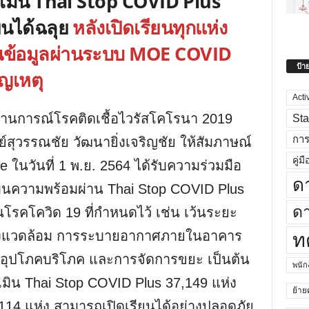
ะเมิน Thai Stop COVID Plus
ยนได้ฉลุย
หลังเปิดเรียนทุกแห่ง
นข้อมูลผ่านระบบ MOE COVID
ป้า
ญเหตุ
Acti
สถานการณ์โรคติดเชื้อไวรัสโคโรนา 2019
Sta
กา
ุวรรณชัย วัฒนายิ่งเจริญชัย ให้สัมภาษณ์
คู่มื
e ในวันที่ 1 พ.ย. 2564 ได้รับความร่วมมือ
ด
ินความพร้อมผ่าน Thai Stop COVID Plus
ดา
รคโควิด 19 ที่กำหนดไว้ เช่น เว้นระยะ
สิ่งแวดล้อม การระบายอากาศภายในอาคาร
ท
ุปโภคบริโภค และการจัดการขยะ เป็นต้น
พนั
เมิน Thai Stop COVID Plus 37,149 แห่ง
ย้าย
114 แห่ง สามารถเปิดเรียนได้อย่างปลอดภัย