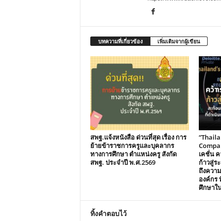
บทความที่เกี่ยวข้อง
เพิ่มเติมจากผู้เขียน
สพฐ.แจ้งหนังสือ ด่วนที่สุด เรื่อง การ
“Thail
ย้ายข้าราชการครูและบุคลากร
Compani
ทางการศึกษา ตำแหน่งครู สังกัด
เคชั่น คว
สพฐ. ประจำปี พ.ศ.2569
ก้าวสู่
ถึงควา
องค์กร ท
ศึกษาใ
ทิ้งคำตอบไว้