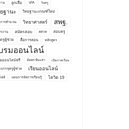
ลูกเสือ
วPA
งาน
วันครู
ทยฐานะ
วิทยฐานะเกณฑ์ใหม่
สพฐ.
วิทยาศาสตร์
ยาการคำนวณ
สมัครสอบ
สอบครู
ครงาน
สสวท
รูผู้ช่วย
สื่อการสอน
หลักสูตร
บรมออนไลน์
มออนไลน์ฟรี
อัมพร พินะสา
เปิดภาคเรียน
เรียนออนไลน์
กบรรจุครูผู้ช่วย
โควิด 19
ฟล์
แผนการจัดการเรียนรู้