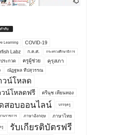
ยกำกับ
COVID-19
ve Learning
rfish Labz
ก.ค.ศ.
กระทรวงศึกษาธิการ
คุรุสภา
ครูผู้ช่วย
รประกวด
อ
ณัฏฐพล ทีปสุวรรณ
าวน์โหลด
วน์โหลดฟรี
ตรีนุช เทียนทอง
ดสอบออนไลน์
บรรจุครู
ภาษาไทย
ภาษาอังกฤษ
กงานราชการ
รับเกียรติบัตรฟรี
ครู