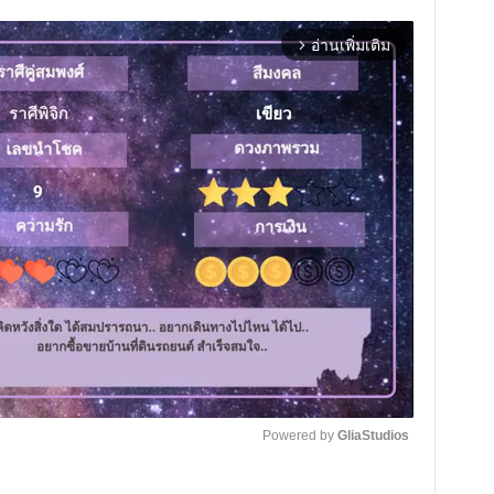
อ่านเพิ่มเติม
arrow_forward_ios
Powered by 
GliaStudios