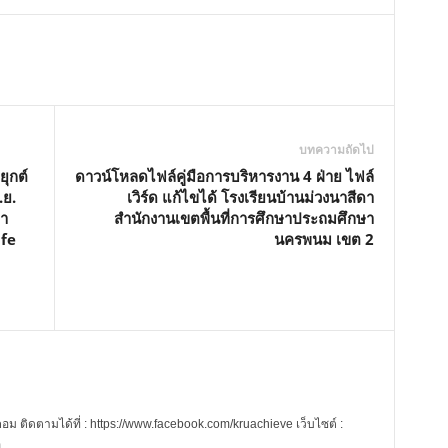
M
u
t
e
บทความถัดไป
ุกต์
ดาวน์โหลดไฟล์คู่มือการบริหารงาน 4 ฝ่าย ไฟล์
.ย.
เวิร์ด แก้ไขได้ โรงเรียนบ้านม่วงนาสีดา
ยา
สำนักงานเขตพื้นที่การศึกษาประถมศึกษา
ife
นครพนม เขต 2
 ติดตามได้ที่ : https://www.facebook.com/kruachieve เว็บไซต์ :
m