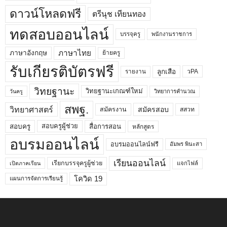
ดาวน์โหลดฟรี
ตรีนุช เทียนทอง
ทดสอบออนไลน์
บรรจุครู
พนักงานราชการ
ภาษาไทย
ภาษาอังกฤษ
ย้ายครู
รับเกียรติบัตรฟรี
ลูกเสือ
วPA
รายงาน
วิทยฐานะ
วิทยฐานะเกณฑ์ใหม่
วิทยาการคำนวณ
วันครู
สพฐ.
วิทยาศาสตร์
สมัครสอบ
สมัครงาน
สสวท
สอบครูผู้ช่วย
สอบครู
สื่อการสอน
หลักสูตร
อบรมออนไลน์
อบรมออนไลน์ฟรี
อัมพร พินะสา
เรียนออนไลน์
เรียกบรรจุครูผู้ช่วย
แจกไฟล์
เปิดภาคเรียน
โควิด 19
แผนการจัดการเรียนรู้