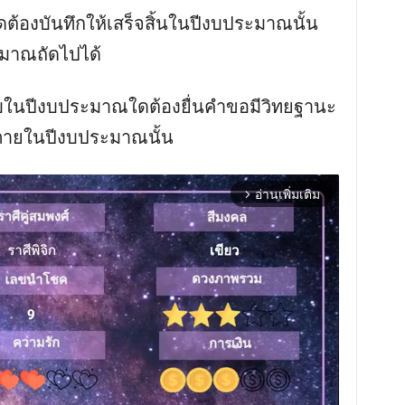
้องบันทึกให้เสร็จสิ้นในปีงบประมาณนั้น
มาณถัดไปได้
บในปีงบประมาณใดต้องยื่นคำขอมีวิทยฐานะ
้นภายในปีงบประมาณนั้น
อ่านเพิ่มเติม
arrow_forward_ios