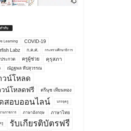
ยกำกับ
COVID-19
ve Learning
rfish Labz
ก.ค.ศ.
กระทรวงศึกษาธิการ
คุรุสภา
ครูผู้ช่วย
รประกวด
อ
ณัฏฐพล ทีปสุวรรณ
าวน์โหลด
วน์โหลดฟรี
ตรีนุช เทียนทอง
ดสอบออนไลน์
บรรจุครู
ภาษาไทย
ภาษาอังกฤษ
กงานราชการ
รับเกียรติบัตรฟรี
ครู