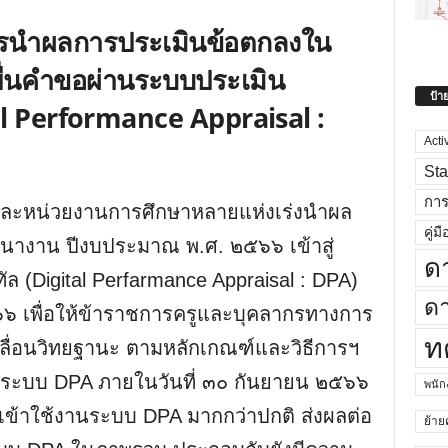
ารนำผลการประเมินข้อตกลงใน
่นคำขอผ่านระบบประเมิน
ป้า
tal Performance Appraisal :
Acti
Sta
กา
และหน่วยงานการศึกษาหลายแห่งเร่งนำผล
คู่มื
างาน ปีงบประมาณ พ.ศ. ๒๕๖๖ เข้าสู่
ด
ล (Digital Perfarmance Appraisal : DPA)
ดา
๖ เพื่อให้ข้าราชการครูและบุคลากรทางการ
ท
เลื่อนวิทยฐานะ ตามหลักเกณฑ์และวิธีการฯ
่านระบบ DPA ภายในวันที่ ๓๐ กันยายน ๒๕๖๖
พนั
รเข้าใช้งานระบบ DPA มากกว่าปกติ ส่งผลต่อ
ย้าย