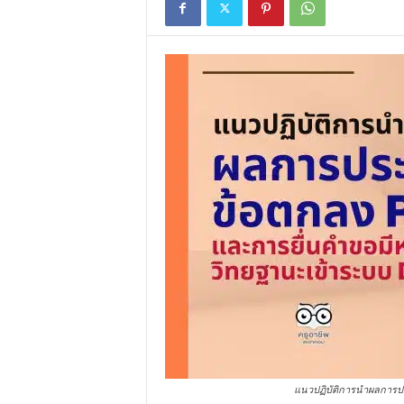
แนวปฏิบัติการนำผลการปร