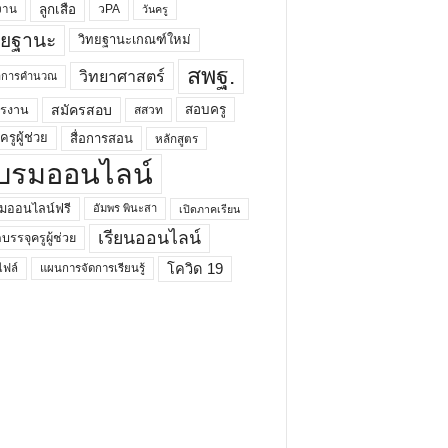
ลูกเสือ
วPA
งาน
วันครู
ทยฐานะ
วิทยฐานะเกณฑ์ใหม่
สพฐ.
วิทยาศาสตร์
ยาการคำนวณ
สมัครสอบ
สอบครู
ครงาน
สสวท
รูผู้ช่วย
สื่อการสอน
หลักสูตร
บรมออนไลน์
มออนไลน์ฟรี
อัมพร พินะสา
เปิดภาคเรียน
เรียนออนไลน์
กบรรจุครูผู้ช่วย
โควิด 19
ฟล์
แผนการจัดการเรียนรู้