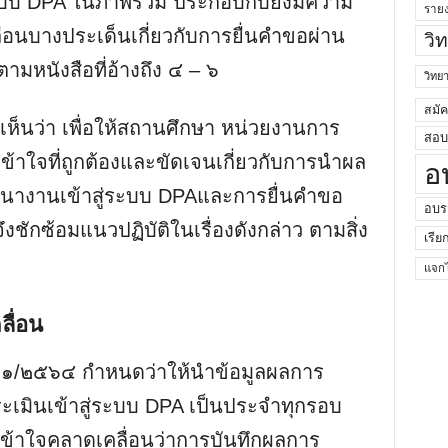
บบ DPA ในภาพรวม ประกอบกับยังมีความ
ราย
ื่อนบางประเด็นเกี่ยวกับการยื่นคำขอผ่าน
วิ
หนังสือที่อ้างถึง ๔ – ๖
วิท
สมั
ห็นว่า เพื่อให้สถานศึกษา หน่วยงานการ
สอบค
้าใจที่ถูกต้องและขัดเจนเกี่ยวกับการนำผล
อ
นางานเข้าสู่ระบบ DPAและการยื่นคำขอ
อบร
ชักซ้อมแนวปฏิบัติในเรื่องดังกล่าว ตามสิ่ง
เรีย
แจกไ
ลื่อน
 ๑๑/๒๕๖๔ กำหนดว่าให้นำข้อมูลผลการ
เมินเข้าสู่ระบบ DPA เป็นประจำทุกรอบ
เข้าใจคลาดเคลื่อนว่าการบันทึกผลการ