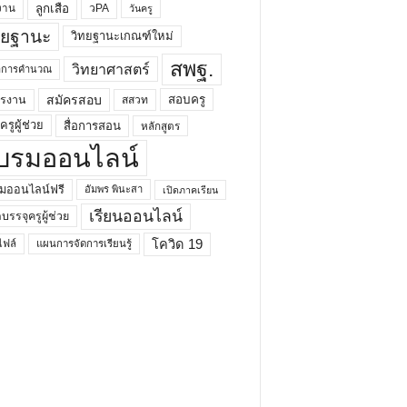
ลูกเสือ
วPA
งาน
วันครู
ทยฐานะ
วิทยฐานะเกณฑ์ใหม่
สพฐ.
วิทยาศาสตร์
ยาการคำนวณ
สมัครสอบ
สอบครู
ครงาน
สสวท
รูผู้ช่วย
สื่อการสอน
หลักสูตร
บรมออนไลน์
มออนไลน์ฟรี
อัมพร พินะสา
เปิดภาคเรียน
เรียนออนไลน์
กบรรจุครูผู้ช่วย
โควิด 19
ฟล์
แผนการจัดการเรียนรู้