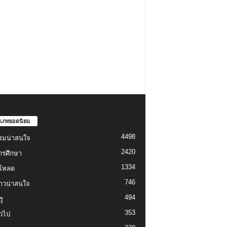
เภทยอดนิยม
4498
รมน่าสนใจ
2420
ารศึกษา
1334
์โหลด
746
งราวน่าสนใจ
494
ู
353
่วไป