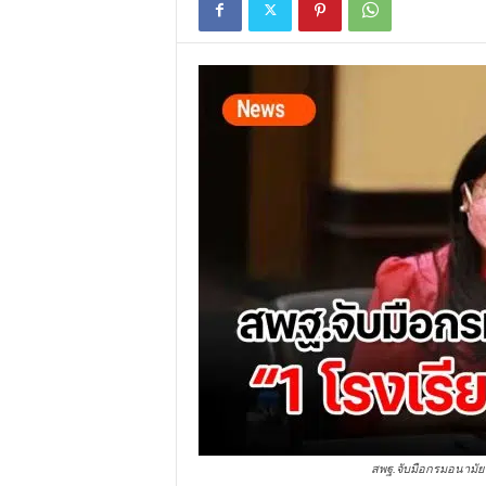
สพฐ.จับมือกรมอนามัย ผ