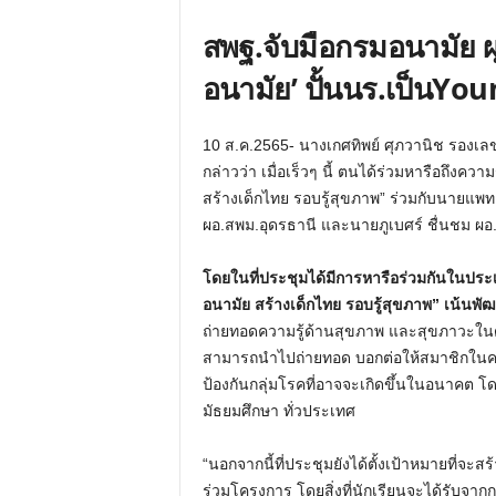
สพฐ.จับมือกรมอนามัย ผุ
อนามัย’ ปั้นนร.เป็นYou
10 ส.ค.2565- นางเกศทิพย์ ศุภวานิช รองเ
กล่าวว่า เมื่อเร็วๆ นี้ ตนได้ร่วมหารือถึงค
สร้างเด็กไทย รอบรู้สุขภาพ” ร่วมกับนายแพ
ผอ.สพม.อุดรธานี และนายภูเบศร์ ชื่นชม ผอ.
โดยในที่ประชุมได้มีการหารือร่วมกันในประ
อนามัย สร้างเด็กไทย รอบรู้สุขภาพ” เน้นพ
ถ่ายทอดความรู้ด้านสุขภาพ และสุขภาวะในด้าน
สามารถนำไปถ่ายทอด บอกต่อให้สมาชิกในครอบ
ป้องกันกลุ่มโรคที่อาจจะเกิดขึ้นในอนาคต โ
มัธยมศึกษา ทั่วประเทศ
“นอกจากนี้ที่ประชุมยังได้ตั้งเป้าหมายที่จะส
ร่วมโครงการ โดยสิ่งที่นักเรียนจะได้รับจาก