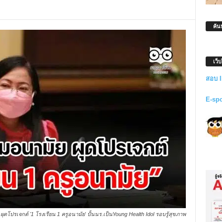
ค้น
เว็
สอบ 
E-sp
ุดโปรเจกต์ '1 โรงเรียน 1 ครูอนามัย' ปั้นนร.เป็นYoung Health Idol รอบรู้สุขภาพ