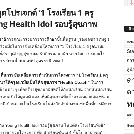
ดโปรเจกต์ ‘1 โรงเรียน 1 ครู
ng Health Idol รอบรู้สุขภาพ
ป้า
ลขาธิการคณะกรรมการการศึกษาขั้นพื้นฐาน (รองเลขาฯ กพฐ.)
Acti
วามร่วมมือในการขับเคลื่อนโครงการ “1 โรงเรียน 1 ครูอนามัย
Sta
ทย์สราวุฒิ บุญสุข รองอธิบดีกรมอนามัย นายวิทยา ประวะโข
กา
รร.บ้านน้ำพ่น สพป.อุดรธานี เขต 1
คู่มื
เด็นการขับเคลื่อนการดำเนินการโครงการ “1 โรงเรียน 1 ครู
ด
ัฒนาให้ครูอนามัยเป็นโค้ชสุขภาพ “Health Coach”
ในการ
ต่างๆ เพื่อสร้างสุขอนามัยที่ดีให้กับนักเรียน จากนั้นนักเรียน
ดา
ครัวได้ดูแลตัวเอง เพื่อมีสุขภาพที่แข็งแรงเหมาะสม พร้อม
ท
ดยมีเป้าหมายเป็นโรงเรียนในสังกัดสำนักงานเขตพื้นที่การศึกษา
พนั
ร้าง Young Health Idol รอบรู้สุขภาพ ในแต่ละโรงเรียนที่เข้า
ย้าย
การเข้าร่วมโครงการ คือ นักเรียนชั้น ม.4 ขึ้นไป สามารถทำ