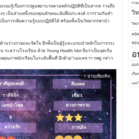
ราย
รอบรู้เรื่องการปฐมพยาบาลตามหลักปฏิบัติที่เป็นสากล รวมถึง
วิ
ต่างๆ เป็นส่วนหนึ่งของคุณลักษณะอันพึงประสงค์ การร่วมกันทำ
็นการเติมความรู้แบบปฏิบัติได้ พร้อมทั้งเป็นวิทยากรพานำ
วิท
สมั
สอบค
นด้านร่างกายและจิตใจ อีกทั้งเป็นผู้รู้และแกนนำหลักในการกระ
น ระหว่างโรงเรียน ด้วย Young Health Idol ถือว่าเป็นจุดเริ่ม
อ
คุณภาพนักเรียนในระดับพื้นที่ อีกด้วย”รองเลขาฯ กพฐ.กล่าว
อบร
เรีย
อ่านเพิ่มเติม
arrow_forward_ios
แจกไ