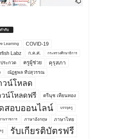
ยกำกับ
COVID-19
ve Learning
rfish Labz
ก.ค.ศ.
กระทรวงศึกษาธิการ
คุรุสภา
ครูผู้ช่วย
รประกวด
อ
ณัฏฐพล ทีปสุวรรณ
าวน์โหลด
วน์โหลดฟรี
ตรีนุช เทียนทอง
ดสอบออนไลน์
บรรจุครู
ภาษาไทย
ภาษาอังกฤษ
กงานราชการ
รับเกียรติบัตรฟรี
ครู