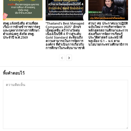
สพฐ.แจ้งหนังสือ ด่วนที่สุด
“Thailand’s Best Managed
ด่วน!! ศธ ประกาศแนวปฏิบัติ
เรื่อง การย้ายข้าราชการครู
Companies 2025″ อักษร
ฉบับใหม่ การบริหารจัดการ
และบุคลากรทางการศึกษา
เอ็ดดูเคชั่น คว้ารางวัลต่อ
หลักสูตรสถานศึกษาและการ
ตำแหน่งครู สังกัด สพฐ.
เนื่องเป็นปีที่ 4 ก้าวสู่ระดับ
ส่งเสริมการจัดการเรียนรู้
ประจำปี พ.ศ.2569
Gold Standard สะท้อนถึง
ประวัติศาสตร์ และหน้าที่
ความสามารถในการจัดการ
พลเมือง ป.1 – ม.6 ตาม
องค์กร ที่ดำเนินการเกี่ยวกับ
นโยบายกระทรวงศึกษาธิการ
การศึกษาในระดับนานาชาติ
ทิ้งคำตอบไว้