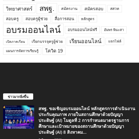
สพฐ.
วิทยาศาสตร์
สมัครสอบ
สมัครงาน
สสวท
สอบครูผู้ช่วย
สอบครู
สื่อการสอน
หลักสูตร
อบรมออนไลน์
อบรมออนไลน์ฟรี
อัมพร พินะสา
เรียนออนไลน์
เรียกบรรจุครูผู้ช่วย
แจกไฟล์
เปิดภาคเรียน
โควิด 19
แผนการจัดการเรียนรู้
ข่าวมากยิ่งขึ้น
สพฐ. ขอเชิญอบรมออนไลน์ หลักสูตรการดำเนินงาน
ประกันคุณภาพ ภายในสถานศึกษาด้วยปัญญา
ประดิษฐ์ (AI) โมดูลที่ 2 การกำหนดมาตรฐานการ
ศึกษาและเป้าหมายของสถานศึกษาด้วยปัญญา
ประดิษฐ์ (AI) 8 สิงหาคม...