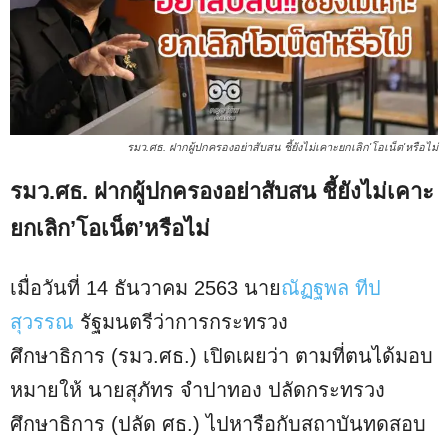
รมว.ศธ. ฝากผู้ปกครองอย่าสับสน ชี้ยังไม่เคาะยกเลิก'โอเน็ต'หรือไม่
รมว.ศธ. ฝากผู้ปกครองอย่าสับสน ชี้ยังไม่เคาะ
ยกเลิก’โอเน็ต’หรือไม่
เมื่อวันที่ 14 ธันวาคม 2563 นาย
ณัฏฐพล ทีป
สุวรรณ
รัฐมนตรีว่าการกระทรวง
ศึกษาธิการ (รมว.ศธ.) เปิดเผยว่า ตามที่ตนได้มอบ
หมายให้ นายสุภัทร จำปาทอง ปลัดกระทรวง
ศึกษาธิการ (ปลัด ศธ.) ไปหารือกับสถาบันทดสอบ