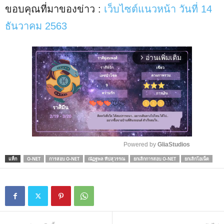
ขอบคุณที่มาของข่าว :
เว็บไซต์แนวหน้า วันที่ 14
ธันวาคม 2563
อ่านเพิ่มเติม
arrow_forward_ios
Powered by 
GliaStudios
แท็ก
O-NET
การสอบ O-NET
ณัฏฐพล ทีปสุวรรณ
ยกเลิกการสอบ O-NET
ยกเลิกโอเน็ต
M
u
t
e