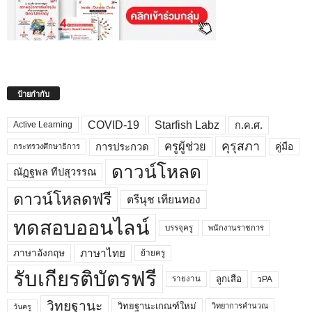
ป้ายกำกับ
COVID-19
Starfish Labz
ก.ค.ศ.
Active Learning
คุรุสภา
ครูผู้ช่วย
คู่มือ
การประกวด
กระทรวงศึกษาธิการ
ดาวน์โหลด
ณัฏฐพล ทีปสุวรรณ
ดาวน์โหลดฟรี
ตรีนุช เทียนทอง
ทดสอบออนไลน์
บรรจุครู
พนักงานราชการ
ภาษาไทย
ภาษาอังกฤษ
ย้ายครู
รับเกียรติบัตรฟรี
ลูกเสือ
วPA
รายงาน
วิทยฐานะ
วิทยฐานะเกณฑ์ใหม่
วิทยาการคำนวณ
วันครู