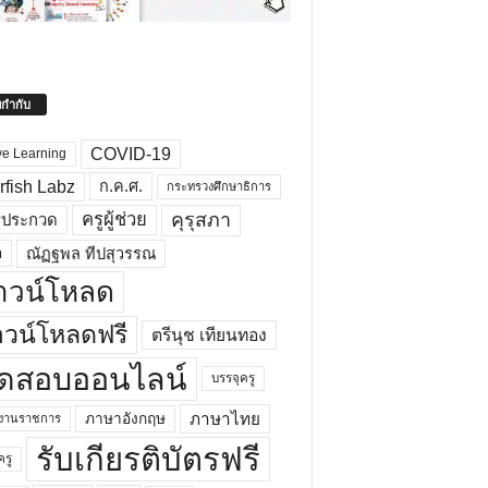
ยกำกับ
COVID-19
ve Learning
rfish Labz
ก.ค.ศ.
กระทรวงศึกษาธิการ
คุรุสภา
ครูผู้ช่วย
รประกวด
อ
ณัฏฐพล ทีปสุวรรณ
าวน์โหลด
วน์โหลดฟรี
ตรีนุช เทียนทอง
ดสอบออนไลน์
บรรจุครู
ภาษาไทย
ภาษาอังกฤษ
กงานราชการ
รับเกียรติบัตรฟรี
ครู