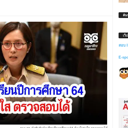
ค้น
เว็
สอบ 
E-sp