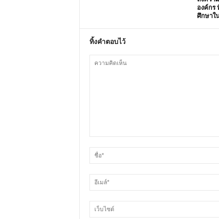
องค์กร ท
ศึกษาใ
ทิ้งคำตอบไว้