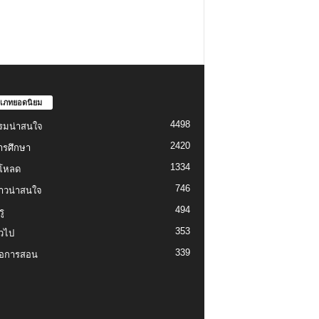
เภทยอดนิยม
4498
รมน่าสนใจ
2420
ารศึกษา
1334
์โหลด
746
งราวน่าสนใจ
494
ู
353
่วไป
339
่อการสอน