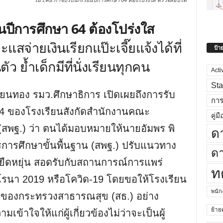
รมว.ศธ.กำชับรับนักเรียนปีการศึกษา 64 ต้องโปร่งใส ตรวจสอบได้
นปีการศึกษา 64 ต้องโปร่งใส
สจ่ายเงินเรียกแป๊ะเจี๊ยแจ้งได้ที่
ป้า
ตัว ย้ำเด็กมีที่นั่งเรียนทุกคน
Acti
Sta
 เทียนทอง รมว.ศึกษาธิการ เปิดเผยถึงการรับ
กา
64 ของโรงเรียนสังกัดสำนักงานคณะ
คู่มื
(สพฐ.) ว่า ตนได้มอบหมายให้นายอัมพร พิ
ด
รศึกษาขั้นพื้นฐาน (สพฐ.) ปรับแนวทาง
ดา
ามยืดหยุ่น สอดรับกับสถานการณ์การแพร่
ท
โรนา 2019 หรือโควิด-19 โดยขอให้โรงเรียน
พนั
รของกระทรวงสาธารณสุข (สธ.) อย่าง
ย้าย
เข้าใจให้แก่ผู้เกี่ยวข้องไม่ว่าจะเป็นผู้