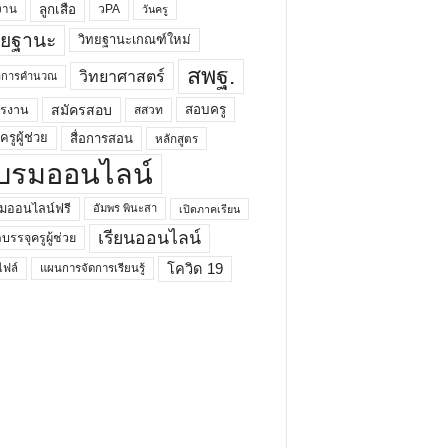
ลูกเสือ
วPA
งาน
วันครู
ทยฐานะ
วิทยฐานะเกณฑ์ใหม่
สพฐ.
วิทยาศาสตร์
ยาการคำนวณ
สมัครสอบ
สอบครู
ครงาน
สสวท
รูผู้ช่วย
สื่อการสอน
หลักสูตร
บรมออนไลน์
มออนไลน์ฟรี
อัมพร พินะสา
เปิดภาคเรียน
เรียนออนไลน์
กบรรจุครูผู้ช่วย
โควิด 19
ฟล์
แผนการจัดการเรียนรู้