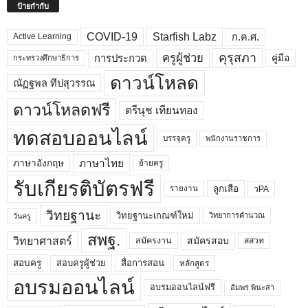
ป้ายกำกับ
COVID-19
Starfish Labz
ก.ค.ศ.
Active Learning
คุรุสภา
ครูผู้ช่วย
คู่มือ
การประกวด
กระทรวงศึกษาธิการ
ดาวน์โหลด
ณัฏฐพล ทีปสุวรรณ
ดาวน์โหลดฟรี
ตรีนุช เทียนทอง
ทดสอบออนไลน์
บรรจุครู
พนักงานราชการ
ภาษาไทย
ภาษาอังกฤษ
ย้ายครู
รับเกียรติบัตรฟรี
ลูกเสือ
วPA
รายงาน
วิทยฐานะ
วิทยฐานะเกณฑ์ใหม่
วิทยาการคำนวณ
วันครู
สพฐ.
วิทยาศาสตร์
สมัครสอบ
สมัครงาน
สสวท
สอบครูผู้ช่วย
สอบครู
สื่อการสอน
หลักสูตร
อบรมออนไลน์
อบรมออนไลน์ฟรี
อัมพร พินะสา