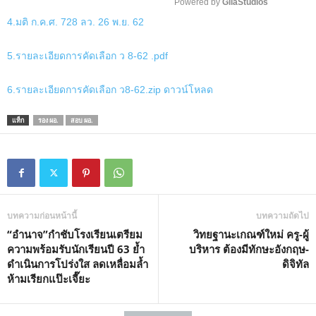
Powered by 
GliaStudios
4.มติ ก.ค.ศ. 728 ลว. 26 พ.ย. 62
M
u
5.รายละเอียดการคัดเลือก ว 8-62 .pdf
t
e
6.รายละเอียดการคัดเลือก ว8-62.zip ดาวน์โหลด
แท็ก
รอง ผอ.
สอบ ผอ.
บทความก่อนหน้านี้
บทความถัดไป
“อำนาจ”กำชับโรงเรียนเตรียม
วิทยฐานะเกณฑ์ใหม่ ครู-ผู้
ความพร้อมรับนักเรียนปี 63 ย้ำ
บริหาร ต้องมีทักษะอังกฤษ-
ดำเนินการโปร่งใส ลดเหลื่อมล้ำ
ดิจิทัล
ห้ามเรียกแป๊ะเจี๊ยะ