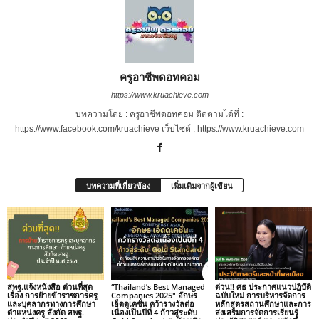
ครูอาชีพดอทคอม
https://www.kruachieve.com
บทความโดย : ครูอาชีพดอทคอม ติดตามได้ที่ :
https://www.facebook.com/kruachieve เว็บไซต์ : https://www.kruachieve.com
บทความที่เกี่ยวข้อง
เพิ่มเติมจากผู้เขียน
สพฐ.แจ้งหนังสือ ด่วนที่สุด
“Thailand’s Best Managed
ด่วน!! ศธ ประกาศแนวปฏิบัติ
เรื่อง การย้ายข้าราชการครู
Companies 2025″ อักษร
ฉบับใหม่ การบริหารจัดการ
และบุคลากรทางการศึกษา
เอ็ดดูเคชั่น คว้ารางวัลต่อ
หลักสูตรสถานศึกษาและการ
ตำแหน่งครู สังกัด สพฐ.
เนื่องเป็นปีที่ 4 ก้าวสู่ระดับ
ส่งเสริมการจัดการเรียนรู้