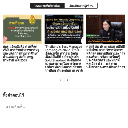
บทความที่เกี่ยวข้อง
เพิ่มเติมจากผู้เขียน
สพฐ.แจ้งหนังสือ ด่วนที่สุด
“Thailand’s Best Managed
ด่วน!! ศธ ประกาศแนวปฏิบัติ
เรื่อง การย้ายข้าราชการครู
Companies 2025″ อักษร
ฉบับใหม่ การบริหารจัดการ
และบุคลากรทางการศึกษา
เอ็ดดูเคชั่น คว้ารางวัลต่อ
หลักสูตรสถานศึกษาและการ
ตำแหน่งครู สังกัด สพฐ.
เนื่องเป็นปีที่ 4 ก้าวสู่ระดับ
ส่งเสริมการจัดการเรียนรู้
ประจำปี พ.ศ.2569
Gold Standard สะท้อนถึง
ประวัติศาสตร์ และหน้าที่
ความสามารถในการจัดการ
พลเมือง ป.1 – ม.6 ตาม
องค์กร ที่ดำเนินการเกี่ยวกับ
นโยบายกระทรวงศึกษาธิการ
การศึกษาในระดับนานาชาติ
ทิ้งคำตอบไว้