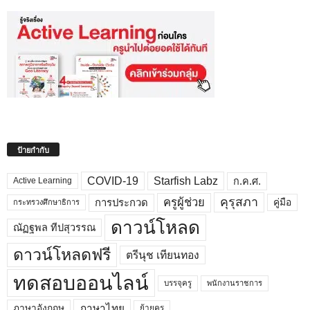
ป้ายกำกับ
COVID-19
Starfish Labz
ก.ค.ศ.
Active Learning
คุรุสภา
ครูผู้ช่วย
คู่มือ
การประกวด
กระทรวงศึกษาธิการ
ดาวน์โหลด
ณัฏฐพล ทีปสุวรรณ
ดาวน์โหลดฟรี
ตรีนุช เทียนทอง
ทดสอบออนไลน์
บรรจุครู
พนักงานราชการ
ภาษาไทย
ภาษาอังกฤษ
ย้ายครู