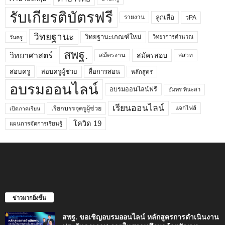
รับเกียรติบัตรฟรี
ลูกเสือ
วPA
รายงาน
วิทยฐานะ
วิทยฐานะเกณฑ์ใหม่
วิทยาการคำนวณ
วันครู
สพฐ.
วิทยาศาสตร์
สมัครสอบ
สมัครงาน
สสวท
สอบครูผู้ช่วย
สอบครู
สื่อการสอน
หลักสูตร
อบรมออนไลน์
อบรมออนไลน์ฟรี
อัมพร พินะสา
เรียนออนไลน์
เรียกบรรจุครูผู้ช่วย
แจกไฟล์
เปิดภาคเรียน
โควิด 19
แผนการจัดการเรียนรู้
ข่าวมากยิ่งขึ้น
สพฐ. ขอเชิญอบรมออนไลน์ หลักสูตรการดำเนินงาน