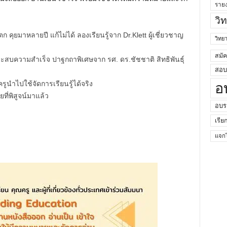
ราย
วิ
 คุยมาหลายปี แก้ไม่ได้ ลองเรียนรู้จาก Dr.Klett ผู้เชี่ยวชาญ
วิท
สมั
ะประสบความสำเร็จ ปาฐกถาพิเศษจาก รศ. ดร.ชัชชาติ สิทธิพันธุ์
สอบค
รูนำไปใช้จัดการเรียนรู้ได้จริง
อ
ที่พิสูจน์มาแล้ว
อบร
เรีย
แจกไ