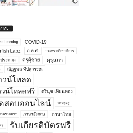
ยกำกับ
COVID-19
ve Learning
rfish Labz
ก.ค.ศ.
กระทรวงศึกษาธิการ
คุรุสภา
ครูผู้ช่วย
รประกวด
อ
ณัฏฐพล ทีปสุวรรณ
าวน์โหลด
วน์โหลดฟรี
ตรีนุช เทียนทอง
ดสอบออนไลน์
บรรจุครู
ภาษาไทย
ภาษาอังกฤษ
กงานราชการ
รับเกียรติบัตรฟรี
ครู