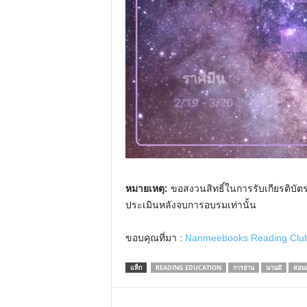
หมายเหตุ:
ขอสงวนสิทธิ์ในการรับเกียรติบัต
ประเมินหลังจบการอบรมเท่านั้น
ขอบคุณที่มา :
Nanmeebooks Reading Clu
แท็ก
READING EDUCATION
การอ่าน
นานมี
สอนอ