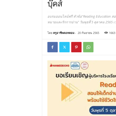
บุ๊คส์
อบรมออนไลน์ฟรี หัวข้อ"Reading Education สอนใ
หมายและรักการอ่าน" วันพุธที่ 5 ตุลาคม 2565 เว
โดย
ครูอาชีพดอทคอม
-
20 กันยายน 2565
1663