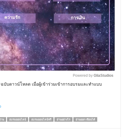
Powered by 
GliaStudios
รฉบับดาวน์โหลด เมื่อผู้เข้าร่วมเข้าการอบรมและทำแบบ
M
u
b
t
e
่าน
อบรมออนไลน์
อบรมออนไลน์ฟรี
อ่านอย่างไร
อ่านออก เขียนได้