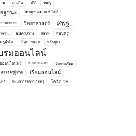
ลูกเสือ
วPA
งาน
วันครู
ทยฐานะ
วิทยฐานะเกณฑ์ใหม่
สพฐ.
วิทยาศาสตร์
ยาการคำนวณ
สมัครสอบ
สอบครู
ครงาน
สสวท
รูผู้ช่วย
สื่อการสอน
หลักสูตร
บรมออนไลน์
มออนไลน์ฟรี
อัมพร พินะสา
เปิดภาคเรียน
เรียนออนไลน์
กบรรจุครูผู้ช่วย
โควิด 19
ฟล์
แผนการจัดการเรียนรู้