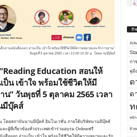
ป้า
Acti
็กอ่านหนังสือออก อ่านเป็น เข้าใจ พร้อมใช้ชีวิตให้มีความหมายและรักการอ่าน"
Sta
วันพุธที่ 5 ตุลาคม 2565 เวลา 13.00-15.30 น. โดยนานมีบุ๊คส์
กา
อ”Reading Education สอนให้
คู่มื
ป็น เข้าใจ พร้อมใช้ชีวิตให้มี
ด
” วันพุธที่ 5 ตุลาคม 2565 เวลา
ดา
ีบุ๊คส์
ท
พนั
 โดยสถาบันนานมีบุ๊คส์ อินโนเวชั่น ภายใต้บริษัทนานมีบุ๊คส์
ละผู้ที่เกี่ยวข้องทั่วประเทศเข้าร่วมอบรม Onlineฟรี
ย้าย
นังสือออก อ่านเป็น เข้าใจ พร้อมใช้ชีวิตให้มีความหมายและรัก