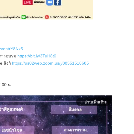
mzventrY8Nx5
ารการอบรม
https://bit.ly/3TuH8t0
 ลิงก์
https://us02web.zoom.us/j/88551516685
7.00 น.
อ่านเพิ่มเติม
arrow_forward_ios