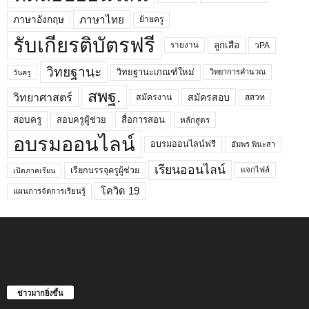
ภาษาไทย
ภาษาอังกฤษ
ย้ายครู
รับเกียรติบัตรฟรี
ลูกเสือ
วPA
รายงาน
วิทยฐานะ
วิทยฐานะเกณฑ์ใหม่
วิทยาการคำนวณ
วันครู
สพฐ.
วิทยาศาสตร์
สมัครสอบ
สมัครงาน
สสวท
สอบครูผู้ช่วย
สอบครู
สื่อการสอน
หลักสูตร
อบรมออนไลน์
อบรมออนไลน์ฟรี
อัมพร พินะสา
เรียนออนไลน์
เรียกบรรจุครูผู้ช่วย
แจกไฟล์
เปิดภาคเรียน
โควิด 19
แผนการจัดการเรียนรู้
ข่าวมากยิ่งขึ้น