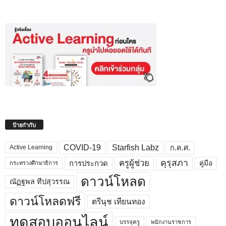
ป้ายกำกับ
COVID-19
Starfish Labz
ก.ค.ศ.
Active Learning
คุรุสภา
ครูผู้ช่วย
คู่มือ
การประกวด
กระทรวงศึกษาธิการ
ดาวน์โหลด
ณัฏฐพล ทีปสุวรรณ
ดาวน์โหลดฟรี
ตรีนุช เทียนทอง
ทดสอบออนไลน์
บรรจุครู
พนักงานราชการ