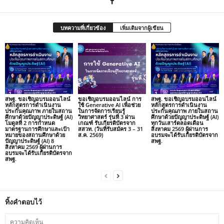
บทความที่เกี่ยวข้อง
เพิ่มเติมจากผู้เขียน
สพฐ. ขอเชิญอบรมออนไลน์
ขอเชิญอบรมออนไลน์ การ
สพฐ. ขอเชิญอบรมออนไลน์
หลักสูตรการดำเนินงาน
ใช้ Generative AI เพื่อช่วย
หลักสูตรการดำเนินงาน
ประกันคุณภาพ ภายในสถาน
ในการจัดการเรียนรู้
ประกันคุณภาพ ภายในสถาน
ศึกษาด้วยปัญญาประดิษฐ์ (AI)
วิทยาศาสตร์ รุ่นที่ 3 ผ่าน
ศึกษาด้วยปัญญาประดิษฐ์ (AI)
โมดูลที่ 2 การกำหนด
เกณฑ์ รับเกียรติบัตรจาก
ทุกวันเสาร์ตลอดเดือน
มาตรฐานการศึกษาและเป้า
สสวท. (วันที่รับสมัคร 3 – 31
สิงหาคม 2569 ผู้ผ่านการ
หมายของสถานศึกษาด้วย
ส.ค. 2569)
อบรมจะได้รับเกียรติบัตรจาก
ปัญญาประดิษฐ์ (AI) 8
สพฐ.
สิงหาคม 2569 ผู้ผ่านการ
อบรมจะได้รับเกียรติบัตรจาก
สพฐ.
ทิ้งคำตอบไว้