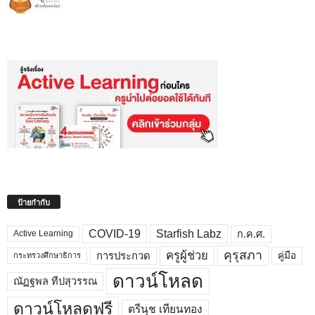
ป้ายกำกับ
COVID-19
Starfish Labz
ก.ค.ศ.
Active Learning
คุรุสภา
ครูผู้ช่วย
คู่มือ
การประกวด
กระทรวงศึกษาธิการ
ดาวน์โหลด
ณัฏฐพล ทีปสุวรรณ
ดาวน์โหลดฟรี
ตรีนุช เทียนทอง