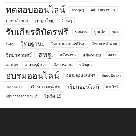
ทดสอบออนไลน์
บรรจุครู
พนักงานราชการ
ภาษาไทย
ภาษาอังกฤษ
ย้ายครู
รับเกียรติบัตรฟรี
ลูกเสือ
วPA
รายงาน
วิทยฐานะ
วิทยฐานะเกณฑ์ใหม่
วิทยาการคำนวณ
วันครู
สพฐ.
วิทยาศาสตร์
สมัครสอบ
สมัครงาน
สสวท
สอบครูผู้ช่วย
สอบครู
สื่อการสอน
หลักสูตร
อบรมออนไลน์
อบรมออนไลน์ฟรี
อัมพร พินะสา
เรียนออนไลน์
เรียกบรรจุครูผู้ช่วย
แจกไฟล์
เปิดภาคเรียน
โควิด 19
แผนการจัดการเรียนรู้