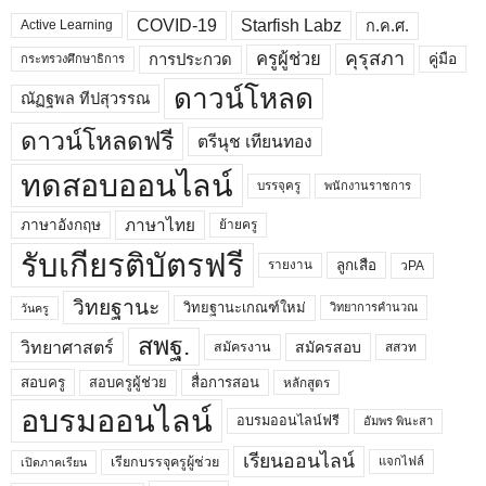
COVID-19
Starfish Labz
ก.ค.ศ.
Active Learning
คุรุสภา
ครูผู้ช่วย
คู่มือ
การประกวด
กระทรวงศึกษาธิการ
ดาวน์โหลด
ณัฏฐพล ทีปสุวรรณ
ดาวน์โหลดฟรี
ตรีนุช เทียนทอง
ทดสอบออนไลน์
บรรจุครู
พนักงานราชการ
ภาษาไทย
ภาษาอังกฤษ
ย้ายครู
รับเกียรติบัตรฟรี
ลูกเสือ
วPA
รายงาน
วิทยฐานะ
วิทยฐานะเกณฑ์ใหม่
วิทยาการคำนวณ
วันครู
สพฐ.
วิทยาศาสตร์
สมัครสอบ
สมัครงาน
สสวท
สอบครูผู้ช่วย
สอบครู
สื่อการสอน
หลักสูตร
อบรมออนไลน์
อบรมออนไลน์ฟรี
อัมพร พินะสา
เรียนออนไลน์
เรียกบรรจุครูผู้ช่วย
แจกไฟล์
เปิดภาคเรียน