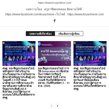
https://www.kruachieve.com
บทความโดย : ครูอาชีพดอทคอม ติดตามได้ที่ :
https://www.facebook.com/kruachieve เว็บไซต์ : https://www.kruachieve.com
บทความที่เกี่ยวข้อง
เพิ่มเติมจากผู้เขียน
สพฐ. ขอเชิญอบรมออนไลน์
ขอเชิญอบรมออนไลน์ การ
สพฐ. ขอเชิญอบรมออนไลน์
หลักสูตรการดำเนินงาน
ใช้ Generative AI เพื่อช่วย
หลักสูตรการดำเนินงาน
ประกันคุณภาพ ภายในสถาน
ในการจัดการเรียนรู้
ประกันคุณภาพ ภายในสถาน
ศึกษาด้วยปัญญาประดิษฐ์ (AI)
วิทยาศาสตร์ รุ่นที่ 3 ผ่าน
ศึกษาด้วยปัญญาประดิษฐ์ (AI)
โมดูลที่ 2 การกำหนด
เกณฑ์ รับเกียรติบัตรจาก
ทุกวันเสาร์ตลอดเดือน
มาตรฐานการศึกษาและเป้า
สสวท. (วันที่รับสมัคร 3 – 31
สิงหาคม 2569 ผู้ผ่านการ
หมายของสถานศึกษาด้วย
ส.ค. 2569)
อบรมจะได้รับเกียรติบัตรจาก
ปัญญาประดิษฐ์ (AI) 8
สพฐ.
สิงหาคม 2569 ผู้ผ่านการ
อบรมจะได้รับเกียรติบัตรจาก
สพฐ.