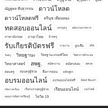
ดาวน์โหลด
ณัฏฐพล ทีปสุวรรณ
ดาวน์โหลดฟรี
ตรีนุช เทียนทอง
ทดสอบออนไลน์
บรรจุครู
พนักงานราชการ
ภาษาไทย
ภาษาอังกฤษ
ย้ายครู
รับเกียรติบัตรฟรี
ลูกเสือ
วPA
รายงาน
วิทยฐานะ
วิทยฐานะเกณฑ์ใหม่
วิทยาการคำนวณ
วันครู
สพฐ.
วิทยาศาสตร์
สมัครสอบ
สมัครงาน
สสวท
สอบครูผู้ช่วย
สอบครู
สื่อการสอน
หลักสูตร
อบรมออนไลน์
อบรมออนไลน์ฟรี
อัมพร พินะสา
เรียนออนไลน์
เรียกบรรจุครูผู้ช่วย
แจกไฟล์
เปิดภาคเรียน
โควิด 19
แผนการจัดการเรียนรู้