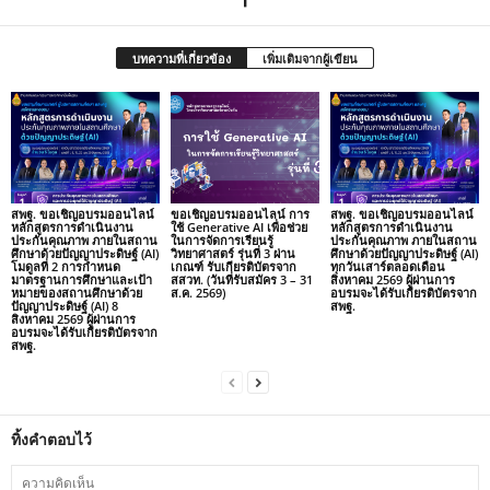
บทความที่เกี่ยวข้อง
เพิ่มเติมจากผู้เขียน
สพฐ. ขอเชิญอบรมออนไลน์
ขอเชิญอบรมออนไลน์ การ
สพฐ. ขอเชิญอบรมออนไลน์
หลักสูตรการดำเนินงาน
ใช้ Generative AI เพื่อช่วย
หลักสูตรการดำเนินงาน
ประกันคุณภาพ ภายในสถาน
ในการจัดการเรียนรู้
ประกันคุณภาพ ภายในสถาน
ศึกษาด้วยปัญญาประดิษฐ์ (AI)
วิทยาศาสตร์ รุ่นที่ 3 ผ่าน
ศึกษาด้วยปัญญาประดิษฐ์ (AI)
โมดูลที่ 2 การกำหนด
เกณฑ์ รับเกียรติบัตรจาก
ทุกวันเสาร์ตลอดเดือน
มาตรฐานการศึกษาและเป้า
สสวท. (วันที่รับสมัคร 3 – 31
สิงหาคม 2569 ผู้ผ่านการ
หมายของสถานศึกษาด้วย
ส.ค. 2569)
อบรมจะได้รับเกียรติบัตรจาก
ปัญญาประดิษฐ์ (AI) 8
สพฐ.
สิงหาคม 2569 ผู้ผ่านการ
อบรมจะได้รับเกียรติบัตรจาก
สพฐ.
ทิ้งคำตอบไว้