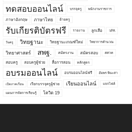
ทดสอบออนไลน์
บรรจุครู
พนักงานราชการ
ภาษาไทย
ภาษาอังกฤษ
ย้ายครู
รับเกียรติบัตรฟรี
ลูกเสือ
วPA
รายงาน
วิทยฐานะ
วิทยฐานะเกณฑ์ใหม่
วิทยาการคำนวณ
วันครู
สพฐ.
วิทยาศาสตร์
สมัครสอบ
สมัครงาน
สสวท
สอบครูผู้ช่วย
สอบครู
สื่อการสอน
หลักสูตร
อบรมออนไลน์
อบรมออนไลน์ฟรี
อัมพร พินะสา
เรียนออนไลน์
เรียกบรรจุครูผู้ช่วย
แจกไฟล์
เปิดภาคเรียน
โควิด 19
แผนการจัดการเรียนรู้