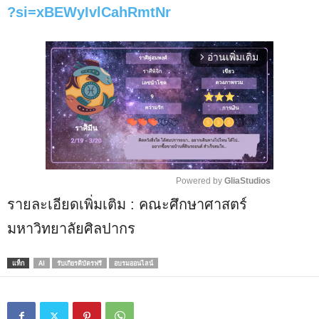
?si=xBEWyIvlCahRmtNr
อ่านเพิ่มเติม
arrow_forward_ios
Powered by 
GliaStudios
รายละเอียดเพิ่มเติม : คณะศึกษาศาสตร์
M
u
มหาวิทยาลัยศิลปากร
t
e
แท็ก
AI
รับเกียรติบัตรฟรี
อบรมออนไลน์