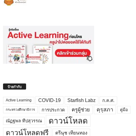
ป้ายกำกับ
COVID-19
Starfish Labz
ก.ค.ศ.
Active Learning
คุรุสภา
ครูผู้ช่วย
คู่มือ
การประกวด
กระทรวงศึกษาธิการ
ดาวน์โหลด
ณัฏฐพล ทีปสุวรรณ
ดาวน์โหลดฟรี
ตรีนุช เทียนทอง