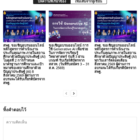
บทความที่เกี่ยวข้อง
เพิ่มเติมจากผู้เขียน
สพฐ. ขอเชิญอบรมออนไลน์
ขอเชิญอบรมออนไลน์ การ
สพฐ. ขอเชิญอบรมออนไลน์
หลักสูตรการดำเนินงาน
ใช้ Generative AI เพื่อช่วย
หลักสูตรการดำเนินงาน
ประกันคุณภาพ ภายในสถาน
ในการจัดการเรียนรู้
ประกันคุณภาพ ภายในสถาน
ศึกษาด้วยปัญญาประดิษฐ์ (AI)
วิทยาศาสตร์ รุ่นที่ 3 ผ่าน
ศึกษาด้วยปัญญาประดิษฐ์ (AI)
โมดูลที่ 2 การกำหนด
เกณฑ์ รับเกียรติบัตรจาก
ทุกวันเสาร์ตลอดเดือน
มาตรฐานการศึกษาและเป้า
สสวท. (วันที่รับสมัคร 3 – 31
สิงหาคม 2569 ผู้ผ่านการ
หมายของสถานศึกษาด้วย
ส.ค. 2569)
อบรมจะได้รับเกียรติบัตรจาก
ปัญญาประดิษฐ์ (AI) 8
สพฐ.
สิงหาคม 2569 ผู้ผ่านการ
อบรมจะได้รับเกียรติบัตรจาก
สพฐ.
ทิ้งคำตอบไว้