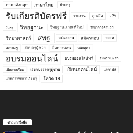
ภาษาไทย
ภาษาอังกฤษ
ย้ายครู
รับเกียรติบัตรฟรี
ลูกเสือ
วPA
รายงาน
วิทยฐานะ
วิทยฐานะเกณฑ์ใหม่
วิทยาการคำนวณ
วันครู
สพฐ.
วิทยาศาสตร์
สมัครสอบ
สมัครงาน
สสวท
สอบครูผู้ช่วย
สอบครู
สื่อการสอน
หลักสูตร
อบรมออนไลน์
อบรมออนไลน์ฟรี
อัมพร พินะสา
เรียนออนไลน์
เรียกบรรจุครูผู้ช่วย
แจกไฟล์
เปิดภาคเรียน
โควิด 19
แผนการจัดการเรียนรู้
ข่าวมากยิ่งขึ้น