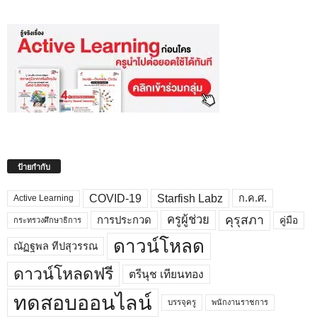
ป้ายกำกับ
COVID-19
Starfish Labz
ก.ค.ศ.
Active Learning
คุรุสภา
ครูผู้ช่วย
คู่มือ
การประกวด
กระทรวงศึกษาธิการ
ดาวน์โหลด
ณัฏฐพล ทีปสุวรรณ
ดาวน์โหลดฟรี
ตรีนุช เทียนทอง
ทดสอบออนไลน์
บรรจุครู
พนักงานราชการ