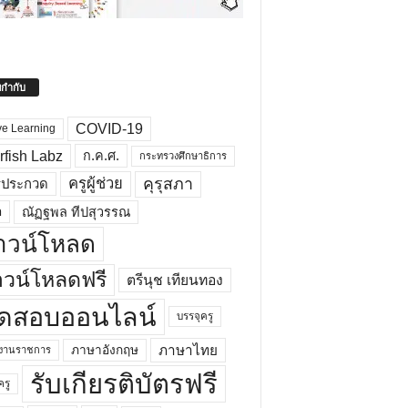
ยกำกับ
COVID-19
ve Learning
rfish Labz
ก.ค.ศ.
กระทรวงศึกษาธิการ
คุรุสภา
ครูผู้ช่วย
รประกวด
อ
ณัฏฐพล ทีปสุวรรณ
าวน์โหลด
วน์โหลดฟรี
ตรีนุช เทียนทอง
ดสอบออนไลน์
บรรจุครู
ภาษาไทย
ภาษาอังกฤษ
กงานราชการ
รับเกียรติบัตรฟรี
ครู