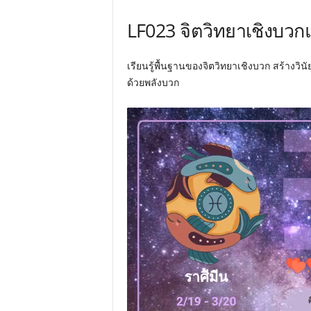
LF023 จิตวิทยาเชิงบวกแ
เรียนรู้พื้นฐานของจิตวิทยาเชิงบวก สร้างวินั
ด้วยพลังบวก