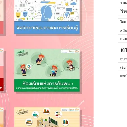
ราย
วิ
วิท
สมั
สอบค
อ
อบร
เรีย
แจกไ