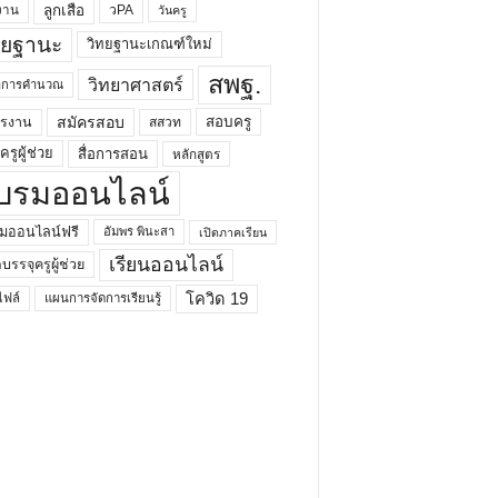
ลูกเสือ
วPA
งาน
วันครู
ทยฐานะ
วิทยฐานะเกณฑ์ใหม่
สพฐ.
วิทยาศาสตร์
ยาการคำนวณ
สมัครสอบ
สอบครู
ครงาน
สสวท
รูผู้ช่วย
สื่อการสอน
หลักสูตร
บรมออนไลน์
มออนไลน์ฟรี
อัมพร พินะสา
เปิดภาคเรียน
เรียนออนไลน์
กบรรจุครูผู้ช่วย
โควิด 19
ฟล์
แผนการจัดการเรียนรู้