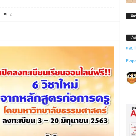
2
ค้น
เว็
สอบ 
E-sp