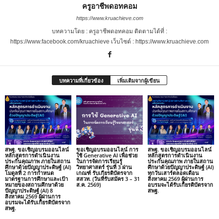
ครูอาชีพดอทคอม
https://www.kruachieve.com
บทความโดย : ครูอาชีพดอทคอม ติดตามได้ที่ :
https://www.facebook.com/kruachieve เว็บไซต์ : https://www.kruachieve.com
บทความที่เกี่ยวข้อง
เพิ่มเติมจากผู้เขียน
สพฐ. ขอเชิญอบรมออนไลน์
ขอเชิญอบรมออนไลน์ การ
สพฐ. ขอเชิญอบรมออนไลน์
หลักสูตรการดำเนินงาน
ใช้ Generative AI เพื่อช่วย
หลักสูตรการดำเนินงาน
ประกันคุณภาพ ภายในสถาน
ในการจัดการเรียนรู้
ประกันคุณภาพ ภายในสถาน
ศึกษาด้วยปัญญาประดิษฐ์ (AI)
วิทยาศาสตร์ รุ่นที่ 3 ผ่าน
ศึกษาด้วยปัญญาประดิษฐ์ (AI)
โมดูลที่ 2 การกำหนด
เกณฑ์ รับเกียรติบัตรจาก
ทุกวันเสาร์ตลอดเดือน
มาตรฐานการศึกษาและเป้า
สสวท. (วันที่รับสมัคร 3 – 31
สิงหาคม 2569 ผู้ผ่านการ
หมายของสถานศึกษาด้วย
ส.ค. 2569)
อบรมจะได้รับเกียรติบัตรจาก
ปัญญาประดิษฐ์ (AI) 8
สพฐ.
สิงหาคม 2569 ผู้ผ่านการ
อบรมจะได้รับเกียรติบัตรจาก
สพฐ.