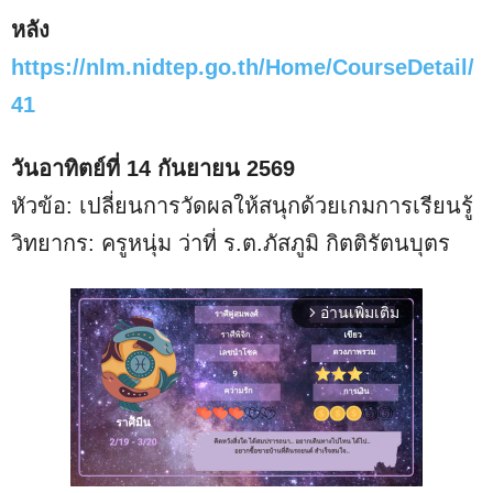
หลัง
https://nlm.nidtep.go.th/Home/CourseDetail/
41
วันอาทิตย์ที่ 14 กันยายน 2569
หัวข้อ: เปลี่ยนการวัดผลให้สนุกด้วยเกมการเรียนรู้
วิทยากร: ครูหนุ่ม ว่าที่ ร.ต.ภัสภูมิ กิตติรัตนบุตร
อ่านเพิ่มเติม
arrow_forward_ios