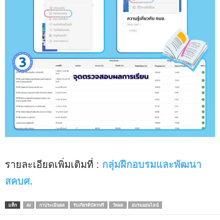
รายละเอียดเพิ่มเติมที่ :
กลุ่มฝึกอบรมและพัฒนา
สคบศ.
แท็ก
AI
กาประเมินผล
รับเกียรติบัตรฟรี
วัดผล
อบรมออนไลน์