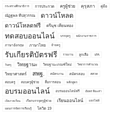
คุรุสภา
ครูผู้ช่วย
คู่มือ
การประกวด
กระทรวงศึกษาธิการ
ดาวน์โหลด
ณัฏฐพล ทีปสุวรรณ
ดาวน์โหลดฟรี
ตรีนุช เทียนทอง
ทดสอบออนไลน์
บรรจุครู
พนักงานราชการ
ภาษาไทย
ภาษาอังกฤษ
ย้ายครู
รับเกียรติบัตรฟรี
ลูกเสือ
วPA
รายงาน
วิทยฐานะ
วิทยฐานะเกณฑ์ใหม่
วิทยาการคำนวณ
วันครู
สพฐ.
วิทยาศาสตร์
สมัครสอบ
สมัครงาน
สสวท
สอบครูผู้ช่วย
สอบครู
สื่อการสอน
หลักสูตร
อบรมออนไลน์
อบรมออนไลน์ฟรี
อัมพร พินะสา
เรียนออนไลน์
เรียกบรรจุครูผู้ช่วย
แจกไฟล์
เปิดภาคเรียน
โควิด 19
แผนการจัดการเรียนรู้