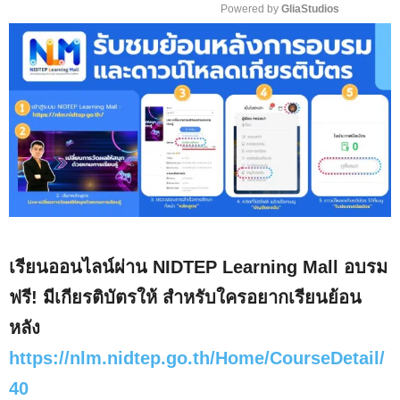
Powered by 
GliaStudios
M
u
t
e
เรียนออนไลน์ผ่าน NIDTEP Learning Mall อบรม
ฟรี! มีเกียรติบัตรให้ สำหรับใครอยากเรียนย้อน
หลัง
https://nlm.nidtep.go.th/Home/CourseDetail/
40