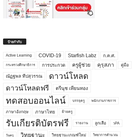
ป้ายกำกับ
COVID-19
Starfish Labz
ก.ค.ศ.
Active Learning
คุรุสภา
ครูผู้ช่วย
คู่มือ
การประกวด
กระทรวงศึกษาธิการ
ดาวน์โหลด
ณัฏฐพล ทีปสุวรรณ
ดาวน์โหลดฟรี
ตรีนุช เทียนทอง
ทดสอบออนไลน์
บรรจุครู
พนักงานราชการ
ภาษาไทย
ภาษาอังกฤษ
ย้ายครู
รับเกียรติบัตรฟรี
ลูกเสือ
วPA
รายงาน
วิทยฐานะ
วิทยฐานะเกณฑ์ใหม่
วิทยาการคำนวณ
วันครู