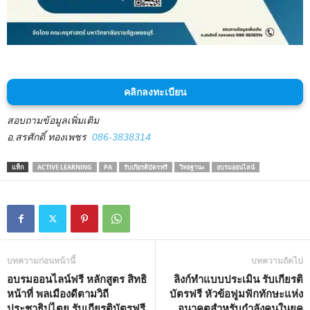
คลิกลงทะเบียน
สอบถามข้อมูลเพิ่มเติม
อ.สรศักดิ์ ทองเพชร
086-3838314
แท็ก
ACTIVE LEARNING
PA
รับเกียรติบัตรฟรี
วิทยฐานะ
อบรมออนไลน์
บทความก่อนหน้านี้
บทความถัดไป
อบรมออนไลน์ฟรี หลักสูตร สิทธิ
ลิงก์ทำแบบประเมิน รับเกียรติ
หน้าที่ พลเมืองดีตามวิถี
บัตรฟรี หัวข้อฟูมฟักทักษะแห่ง
ประชาธิปไตย รับเกียรติบัตรฟรี
อนาคตสำหรับกำลังคนในยุค