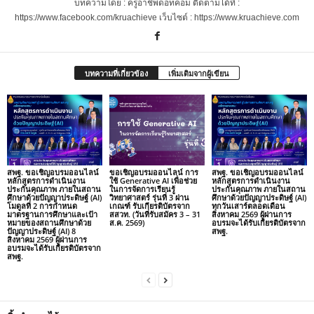
บทความโดย : ครูอาชีพดอทคอม ติดตามได้ที่ :
https://www.facebook.com/kruachieve เว็บไซต์ : https://www.kruachieve.com
บทความที่เกี่ยวข้อง
เพิ่มเติมจากผู้เขียน
สพฐ. ขอเชิญอบรมออนไลน์
ขอเชิญอบรมออนไลน์ การ
สพฐ. ขอเชิญอบรมออนไลน์
หลักสูตรการดำเนินงาน
ใช้ Generative AI เพื่อช่วย
หลักสูตรการดำเนินงาน
ประกันคุณภาพ ภายในสถาน
ในการจัดการเรียนรู้
ประกันคุณภาพ ภายในสถาน
ศึกษาด้วยปัญญาประดิษฐ์ (AI)
วิทยาศาสตร์ รุ่นที่ 3 ผ่าน
ศึกษาด้วยปัญญาประดิษฐ์ (AI)
โมดูลที่ 2 การกำหนด
เกณฑ์ รับเกียรติบัตรจาก
ทุกวันเสาร์ตลอดเดือน
มาตรฐานการศึกษาและเป้า
สสวท. (วันที่รับสมัคร 3 – 31
สิงหาคม 2569 ผู้ผ่านการ
หมายของสถานศึกษาด้วย
ส.ค. 2569)
อบรมจะได้รับเกียรติบัตรจาก
ปัญญาประดิษฐ์ (AI) 8
สพฐ.
สิงหาคม 2569 ผู้ผ่านการ
อบรมจะได้รับเกียรติบัตรจาก
สพฐ.