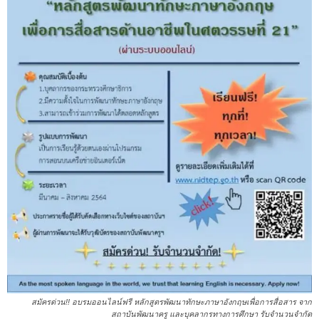
สมัครด่วน!! อบรมออนไลน์ฟรี หลักสูตรพัฒนาทักษะภาษาอังกฤษเพื่อการสื่อสาร จาก
สถาบันพัฒนาครู และบุคลากรทางการศึกษา รับจำนวนจำกัด