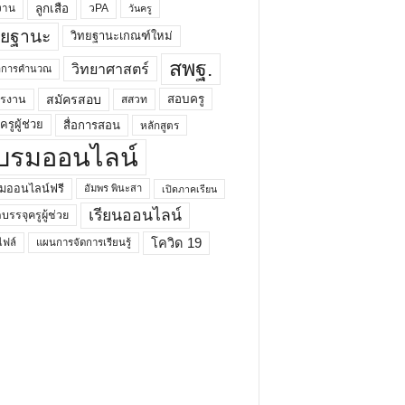
ลูกเสือ
วPA
งาน
วันครู
ทยฐานะ
วิทยฐานะเกณฑ์ใหม่
สพฐ.
วิทยาศาสตร์
ยาการคำนวณ
สมัครสอบ
สอบครู
ครงาน
สสวท
รูผู้ช่วย
สื่อการสอน
หลักสูตร
บรมออนไลน์
มออนไลน์ฟรี
อัมพร พินะสา
เปิดภาคเรียน
เรียนออนไลน์
กบรรจุครูผู้ช่วย
โควิด 19
ฟล์
แผนการจัดการเรียนรู้