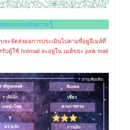
ดสอบประเมินความ
รู้
บจะจัดส่งผลการประเมินไปตามที่อยู่อีเมล์ที่
ผู้ใช้ hotmail จะอยู่ใน เมล์ขยะ junk mail
อ่านเพิ่มเติม
arrow_forward_ios