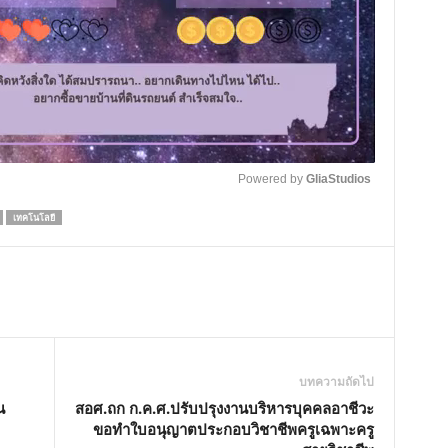
Powered by 
GliaStudios
เทคโนโลยี
M
u
t
e
บทความถัดไป
น
สอศ.ถก ก.ค.ศ.ปรับปรุงงานบริหารบุคคลอาชีวะ
ขอทำใบอนุญาตประกอบวิชาชีพครูเฉพาะครู