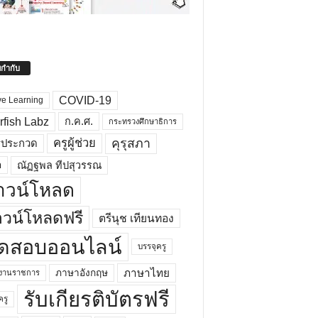
ยกำกับ
COVID-19
ve Learning
rfish Labz
ก.ค.ศ.
กระทรวงศึกษาธิการ
คุรุสภา
ครูผู้ช่วย
รประกวด
อ
ณัฏฐพล ทีปสุวรรณ
าวน์โหลด
วน์โหลดฟรี
ตรีนุช เทียนทอง
ดสอบออนไลน์
บรรจุครู
ภาษาไทย
ภาษาอังกฤษ
กงานราชการ
รับเกียรติบัตรฟรี
ครู