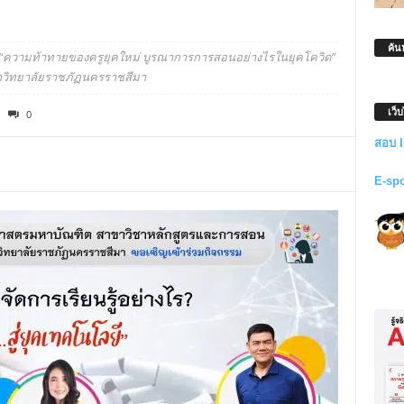
ค้น
 “ความท้าทายของครูยุคใหม่ บูรณาการการสอนอย่างไรในยุคโควิด”
มหาวิทยาลัยราชภัฏนครราชสีมา
เว็
0
สอบ 
E-sp