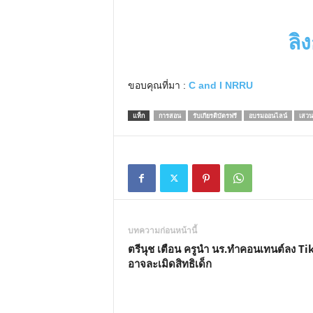
ลิ
ขอบคุณที่มา :
C and I NRRU
แท็ก
การสอน
รับเกียรติบัตรฟรี
อบรมออนไลน์
เสวน
บทความก่อนหน้านี้
ตรีนุช เตือน ครูนำ นร.ทำคอนเทนต์ลง Ti
อาจละเมิดสิทธิเด็ก