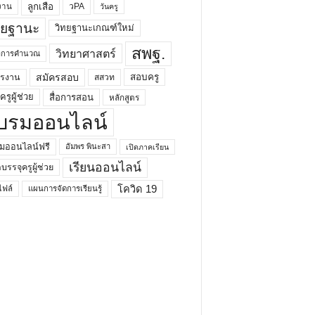
ลูกเสือ
วPA
งาน
วันครู
ทยฐานะ
วิทยฐานะเกณฑ์ใหม่
สพฐ.
วิทยาศาสตร์
ยาการคำนวณ
สมัครสอบ
สอบครู
ครงาน
สสวท
รูผู้ช่วย
สื่อการสอน
หลักสูตร
บรมออนไลน์
มออนไลน์ฟรี
อัมพร พินะสา
เปิดภาคเรียน
เรียนออนไลน์
กบรรจุครูผู้ช่วย
โควิด 19
ฟล์
แผนการจัดการเรียนรู้