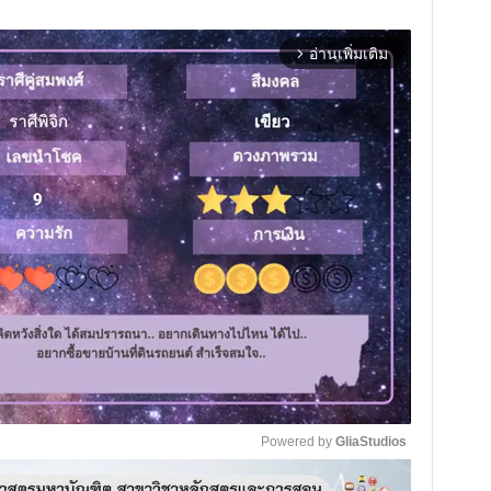
อ่านเพิ่มเติม
arrow_forward_ios
Powered by 
GliaStudios