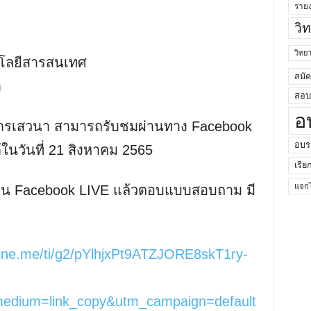
ราย
วิ
วิท
โลยีสารสนเทศ
สมั
า
สอบค
อ
ฟังการเสวนา สามารถรับชมผ่านทาง Facebook
อบร
ในวันที่ 21 สิงหาคม 2565
เรีย
แจกไ
่าน Facebook LIVE แล้วตอบแบบสอบถาม มี
/line.me/ti/g2/pYlhjxPt9ATZJORE8skT1ry-
medium=link_copy&utm_campaign=default