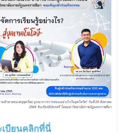
M
u
t
e
มท้าทายของครูยุคใหม่ บูรณาการการสอนอย่างไรในยุคโควิด” วันที่ 29 สิงหาคม
2564 รับเกียรติบัตรฟรี โดยมหาวิทยาลัยราชภัฏนครราชสีมา
บียนคลิกที่นี่