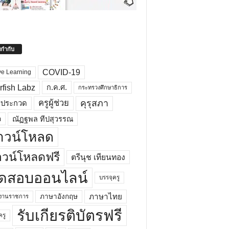
ยกำกับ
COVID-19
ve Learning
rfish Labz
ก.ค.ศ.
กระทรวงศึกษาธิการ
คุรุสภา
ครูผู้ช่วย
รประกวด
อ
ณัฏฐพล ทีปสุวรรณ
าวน์โหลด
วน์โหลดฟรี
ตรีนุช เทียนทอง
ดสอบออนไลน์
บรรจุครู
ภาษาไทย
ภาษาอังกฤษ
กงานราชการ
รับเกียรติบัตรฟรี
ครู