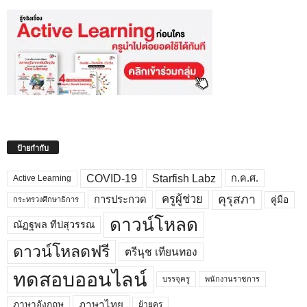
ป้ายกำกับ
COVID-19
Starfish Labz
ก.ค.ศ.
Active Learning
คุรุสภา
ครูผู้ช่วย
คู่มือ
การประกวด
กระทรวงศึกษาธิการ
ดาวน์โหลด
ณัฏฐพล ทีปสุวรรณ
ดาวน์โหลดฟรี
ตรีนุช เทียนทอง
ทดสอบออนไลน์
บรรจุครู
พนักงานราชการ
ภาษาไทย
ภาษาอังกฤษ
ย้ายครู