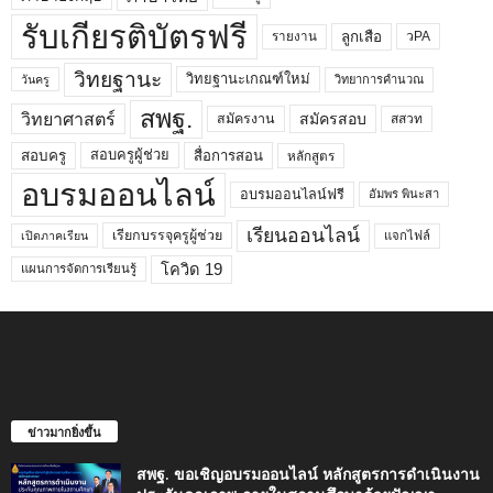
รับเกียรติบัตรฟรี
ลูกเสือ
วPA
รายงาน
วิทยฐานะ
วิทยฐานะเกณฑ์ใหม่
วิทยาการคำนวณ
วันครู
สพฐ.
วิทยาศาสตร์
สมัครสอบ
สมัครงาน
สสวท
สอบครูผู้ช่วย
สอบครู
สื่อการสอน
หลักสูตร
อบรมออนไลน์
อบรมออนไลน์ฟรี
อัมพร พินะสา
เรียนออนไลน์
เรียกบรรจุครูผู้ช่วย
แจกไฟล์
เปิดภาคเรียน
โควิด 19
แผนการจัดการเรียนรู้
ข่าวมากยิ่งขึ้น
สพฐ. ขอเชิญอบรมออนไลน์ หลักสูตรการดำเนินงาน