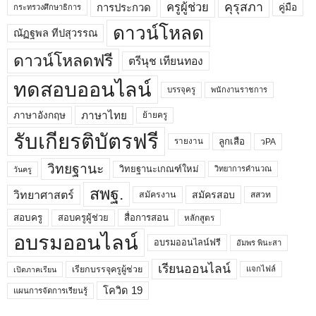
คุรุสภา
ครูผู้ช่วย
คู่มือ
การประกวด
กระทรวงศึกษาธิการ
ดาวน์โหลด
ณัฏฐพล ทีปสุวรรณ
ดาวน์โหลดฟรี
ตรีนุช เทียนทอง
ทดสอบออนไลน์
บรรจุครู
พนักงานราชการ
ภาษาไทย
ภาษาอังกฤษ
ย้ายครู
รับเกียรติบัตรฟรี
ลูกเสือ
วPA
รายงาน
วิทยฐานะ
วิทยฐานะเกณฑ์ใหม่
วิทยาการคำนวณ
วันครู
สพฐ.
วิทยาศาสตร์
สมัครสอบ
สมัครงาน
สสวท
สอบครูผู้ช่วย
สอบครู
สื่อการสอน
หลักสูตร
อบรมออนไลน์
อบรมออนไลน์ฟรี
อัมพร พินะสา
เรียนออนไลน์
เรียกบรรจุครูผู้ช่วย
แจกไฟล์
เปิดภาคเรียน
โควิด 19
แผนการจัดการเรียนรู้