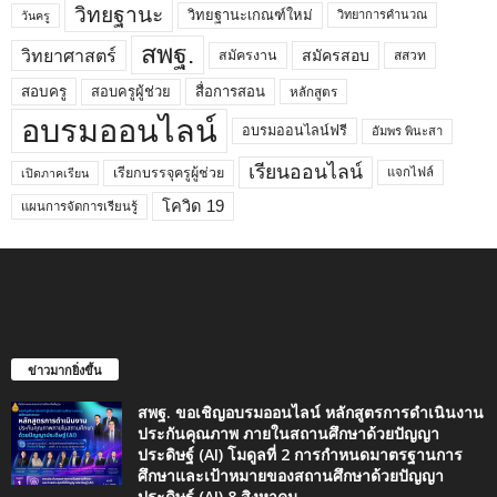
วิทยฐานะ
วิทยฐานะเกณฑ์ใหม่
วิทยาการคำนวณ
วันครู
สพฐ.
วิทยาศาสตร์
สมัครสอบ
สมัครงาน
สสวท
สอบครูผู้ช่วย
สอบครู
สื่อการสอน
หลักสูตร
อบรมออนไลน์
อบรมออนไลน์ฟรี
อัมพร พินะสา
เรียนออนไลน์
เรียกบรรจุครูผู้ช่วย
แจกไฟล์
เปิดภาคเรียน
โควิด 19
แผนการจัดการเรียนรู้
ข่าวมากยิ่งขึ้น
สพฐ. ขอเชิญอบรมออนไลน์ หลักสูตรการดำเนินงาน
ประกันคุณภาพ ภายในสถานศึกษาด้วยปัญญา
ประดิษฐ์ (AI) โมดูลที่ 2 การกำหนดมาตรฐานการ
ศึกษาและเป้าหมายของสถานศึกษาด้วยปัญญา
ประดิษฐ์ (AI) 8 สิงหาคม...