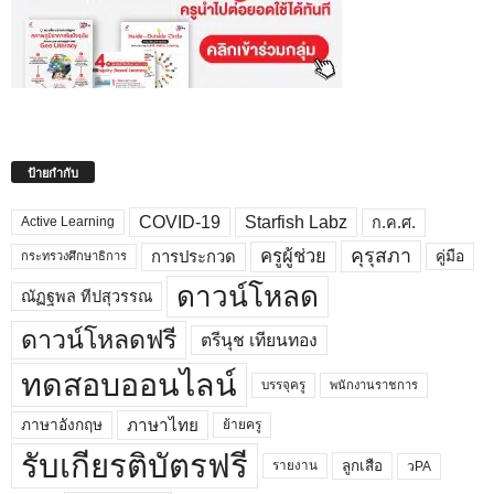
ป้ายกำกับ
COVID-19
Starfish Labz
ก.ค.ศ.
Active Learning
คุรุสภา
ครูผู้ช่วย
คู่มือ
การประกวด
กระทรวงศึกษาธิการ
ดาวน์โหลด
ณัฏฐพล ทีปสุวรรณ
ดาวน์โหลดฟรี
ตรีนุช เทียนทอง
ทดสอบออนไลน์
บรรจุครู
พนักงานราชการ
ภาษาไทย
ภาษาอังกฤษ
ย้ายครู
รับเกียรติบัตรฟรี
ลูกเสือ
วPA
รายงาน