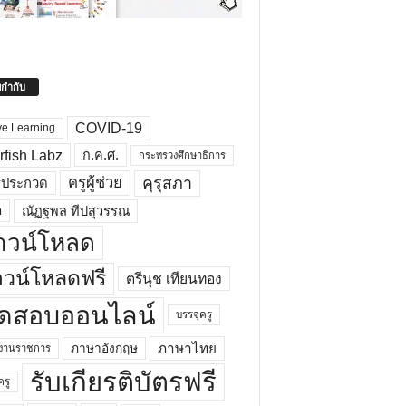
ยกำกับ
COVID-19
ve Learning
rfish Labz
ก.ค.ศ.
กระทรวงศึกษาธิการ
คุรุสภา
ครูผู้ช่วย
รประกวด
อ
ณัฏฐพล ทีปสุวรรณ
าวน์โหลด
วน์โหลดฟรี
ตรีนุช เทียนทอง
ดสอบออนไลน์
บรรจุครู
ภาษาไทย
ภาษาอังกฤษ
กงานราชการ
รับเกียรติบัตรฟรี
ครู