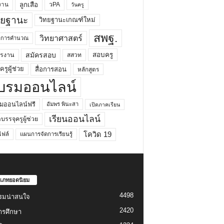
ลูกเสือ
วPA
งาน
วันครู
ทยฐานะ
วิทยฐานะเกณฑ์ใหม่
สพฐ.
วิทยาศาสตร์
ยาการคำนวณ
สมัครสอบ
สอบครู
ครงาน
สสวท
รูผู้ช่วย
สื่อการสอน
หลักสูตร
บรมออนไลน์
มออนไลน์ฟรี
อัมพร พินะสา
เปิดภาคเรียน
เรียนออนไลน์
กบรรจุครูผู้ช่วย
โควิด 19
ฟล์
แผนการจัดการเรียนรู้
เภทยอดนิยม
4498
รมน่าสนใจ
2420
ารศึกษา