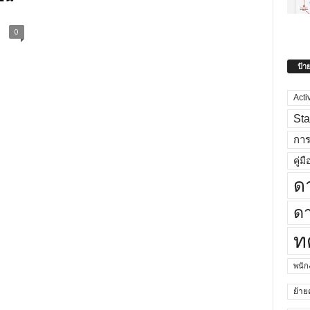
0
ป้า
Acti
Sta
กา
คู่มื
ด
ดา
ท
พนั
ย้าย