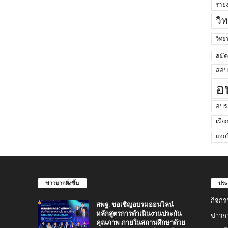
ราย
วิ
วิท
สมั
สอบค
อ
อบร
เรีย
แจกไ
ข่าวมากยิ่งขึ้น
ประ
กิจกร
สพฐ. ขอเชิญอบรมออนไลน์
หลักสูตรการดำเนินงานประกัน
ข่าวก
คุณภาพ ภายในสถานศึกษาด้วย