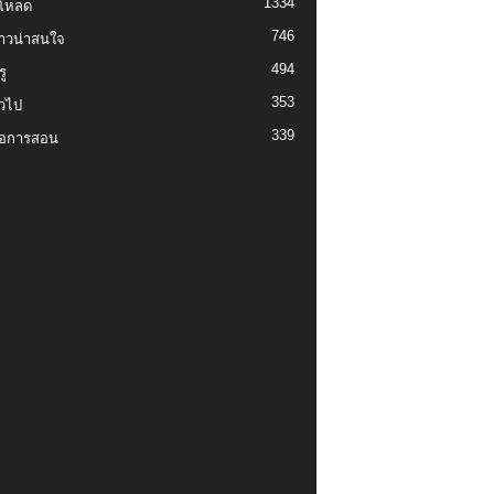
1334
์โหลด
746
งราวน่าสนใจ
494
ู
353
่วไป
339
่อการสอน