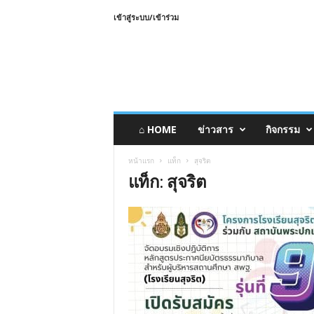
เข้าสู่ระบบ/เข้าร่วม
⌂ HOME
ข่าวสาร
กิจกรรม
หน้าแรก
แท็ก
สุจริต
แท็ก: สุจริต