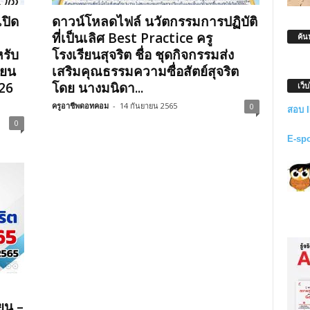
ปิด
ดาวน์โหลดไฟล์ นวัตกรรมการปฏิบัติ
ที่เป็นเลิศ Best Practice ครู
ค้น
รับ
โรงเรียนสุจริต ชื่อ ชุดกิจกรรมส่ง
ียน
เสริมคุณธรรมความซื่อสัตย์สุจริต
 26
โดย นางมนิดา...
เว็
ครูอาชีพดอทคอม
-
14 กันยายน 2565
0
สอบ 
0
E-sp
ยน –