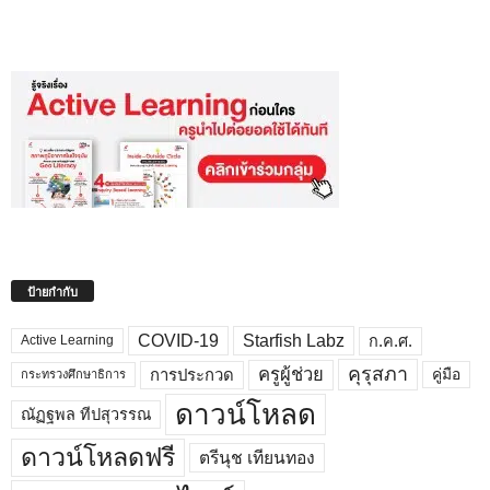
ป้ายกำกับ
COVID-19
Starfish Labz
ก.ค.ศ.
Active Learning
คุรุสภา
ครูผู้ช่วย
คู่มือ
การประกวด
กระทรวงศึกษาธิการ
ดาวน์โหลด
ณัฏฐพล ทีปสุวรรณ
ดาวน์โหลดฟรี
ตรีนุช เทียนทอง