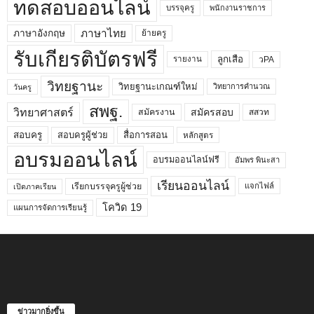
ทดสอบออนไลน์
บรรจุครู
พนักงานราชการ
ภาษาไทย
ภาษาอังกฤษ
ย้ายครู
รับเกียรติบัตรฟรี
ลูกเสือ
วPA
รายงาน
วิทยฐานะ
วิทยฐานะเกณฑ์ใหม่
วิทยาการคำนวณ
วันครู
สพฐ.
วิทยาศาสตร์
สมัครสอบ
สมัครงาน
สสวท
สอบครูผู้ช่วย
สอบครู
สื่อการสอน
หลักสูตร
อบรมออนไลน์
อบรมออนไลน์ฟรี
อัมพร พินะสา
เรียนออนไลน์
เรียกบรรจุครูผู้ช่วย
แจกไฟล์
เปิดภาคเรียน
โควิด 19
แผนการจัดการเรียนรู้
ข่าวมากยิ่งขึ้น