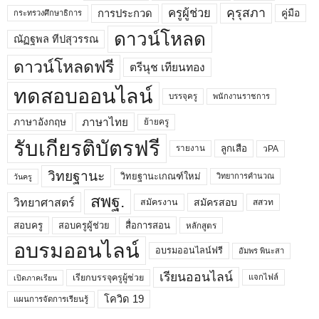
คุรุสภา
ครูผู้ช่วย
คู่มือ
การประกวด
กระทรวงศึกษาธิการ
ดาวน์โหลด
ณัฏฐพล ทีปสุวรรณ
ดาวน์โหลดฟรี
ตรีนุช เทียนทอง
ทดสอบออนไลน์
บรรจุครู
พนักงานราชการ
ภาษาไทย
ภาษาอังกฤษ
ย้ายครู
รับเกียรติบัตรฟรี
ลูกเสือ
วPA
รายงาน
วิทยฐานะ
วิทยฐานะเกณฑ์ใหม่
วิทยาการคำนวณ
วันครู
สพฐ.
วิทยาศาสตร์
สมัครสอบ
สมัครงาน
สสวท
สอบครูผู้ช่วย
สอบครู
สื่อการสอน
หลักสูตร
อบรมออนไลน์
อบรมออนไลน์ฟรี
อัมพร พินะสา
เรียนออนไลน์
เรียกบรรจุครูผู้ช่วย
แจกไฟล์
เปิดภาคเรียน
โควิด 19
แผนการจัดการเรียนรู้