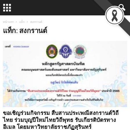
หน้าแรก
แท็ก
สงกรานต์
แท็ก: สงกรานต์
ขอเชิญร่วมกิจกรรม สืบสานประเพณีสงกรานต์วิถี
ไทย ร่วมบุญปีใหม่ไทยวิถีพุทธ รับเกียรติบัตรทาง
อีเมล โดยมหาวิทยาลัยราชภัฏสุรินทร์