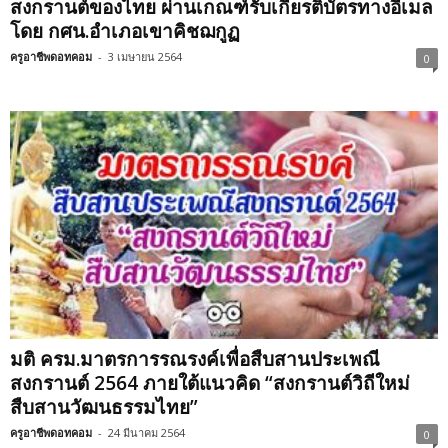
สงกรานต์ของไทย ผ่านเกณฑ์รับเกียรติบัตรทางอีเมล
โดย กศน.อำเภอเขาคิชฌกูฏ
ครูอาชีพดอทคอม
-
3 เมษายน 2564
0
มติ ครม.มาตรการรณรงค์เพื่อสืบสานประเพณี
สงกรานต์ 2564 ภายใต้แนวคิด “สงกรานต์วิถีใหม่
สืบสานวัฒนธรรมไทย”
ครูอาชีพดอทคอม
-
24 มีนาคม 2564
0