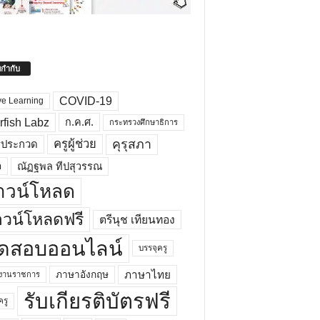
ยกำกับ
COVID-19
ve Learning
rfish Labz
ก.ค.ศ.
กระทรวงศึกษาธิการ
คุรุสภา
ครูผู้ช่วย
รประกวด
อ
ณัฏฐพล ทีปสุวรรณ
าวน์โหลด
วน์โหลดฟรี
ตรีนุช เทียนทอง
ดสอบออนไลน์
บรรจุครู
ภาษาไทย
ภาษาอังกฤษ
กงานราชการ
รับเกียรติบัตรฟรี
ครู