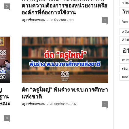
ราย
ตามความต้องการของหน่วยงานหรือ
0
วิ
องค์กรที่ต้องการใช้งาน
ครูอาชีพดอทคอม
-
18 ธันวาคม 2563
0
วิท
สมั
สอบค
อ
อบร
เรีย
แจกไ
ญ
ตัด “ครูใหญ่” พ้นร่าง พ.ร.บ.การศึกษา
รฐาน
แห่งชาติ
กษณะ
ครูอาชีพดอทคอม
-
28 พฤศจิกายน 2563
0
0