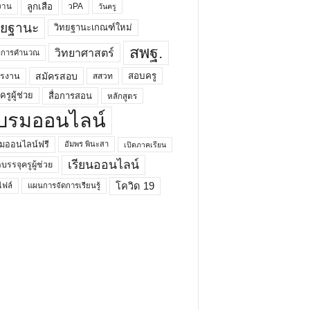
ลูกเสือ
วPA
งาน
วันครู
ทยฐานะ
วิทยฐานะเกณฑ์ใหม่
สพฐ.
วิทยาศาสตร์
ยาการคำนวณ
สมัครสอบ
สอบครู
ครงาน
สสวท
รูผู้ช่วย
สื่อการสอน
หลักสูตร
บรมออนไลน์
มออนไลน์ฟรี
อัมพร พินะสา
เปิดภาคเรียน
เรียนออนไลน์
กบรรจุครูผู้ช่วย
โควิด 19
ฟล์
แผนการจัดการเรียนรู้