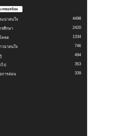
เภทยอดนิยม
4498
รมน่าสนใจ
2420
ารศึกษา
1334
์โหลด
746
งราวน่าสนใจ
494
ู
353
่วไป
339
่อการสอน