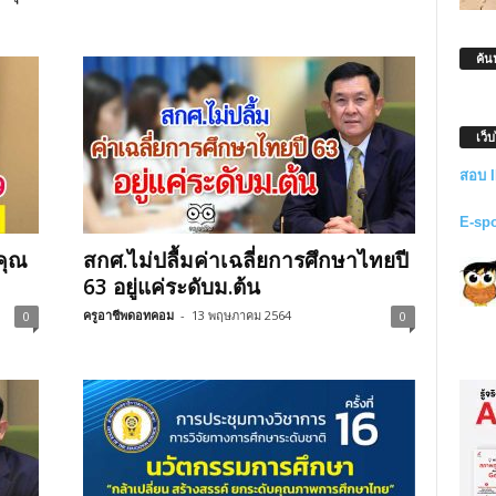
ค้น
เว็
สอบ 
E-sp
คุณ
สกศ.ไม่ปลื้มค่าเฉลี่ยการศึกษาไทยปี
63 อยู่แค่ระดับม.ต้น
ครูอาชีพดอทคอม
-
13 พฤษภาคม 2564
0
0