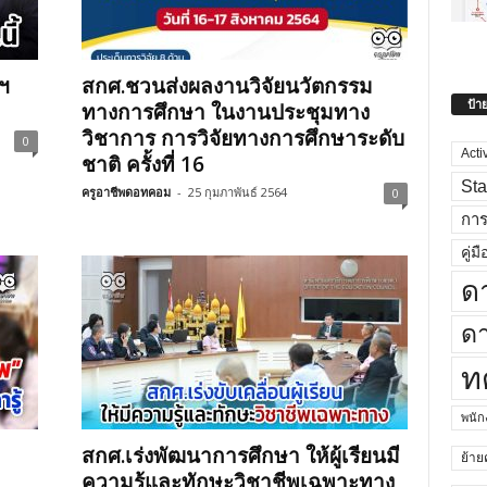
ฯ
สกศ.ชวนส่งผลงานวิจัยนวัตกรรม
ป้า
ทางการศึกษา ในงานประชุมทาง
วิชาการ การวิจัยทางการศึกษาระดับ
0
Acti
ชาติ ครั้งที่ 16
Sta
ครูอาชีพดอทคอม
-
25 กุมภาพันธ์ 2564
0
กา
คู่มื
ด
ดา
ท
พนั
สกศ.เร่งพัฒนาการศึกษา ให้ผู้เรียนมี
ย้าย
ความรู้และทักษะวิชาชีพเฉพาะทาง