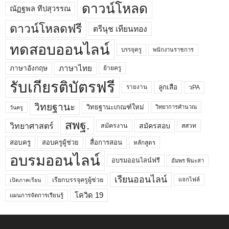
ดาวน์โหลด
ณัฏฐพล ทีปสุวรรณ
ดาวน์โหลดฟรี
ตรีนุช เทียนทอง
ทดสอบออนไลน์
บรรจุครู
พนักงานราชการ
ภาษาไทย
ภาษาอังกฤษ
ย้ายครู
รับเกียรติบัตรฟรี
ลูกเสือ
วPA
รายงาน
วิทยฐานะ
วิทยฐานะเกณฑ์ใหม่
วิทยาการคำนวณ
วันครู
สพฐ.
วิทยาศาสตร์
สมัครสอบ
สมัครงาน
สสวท
สอบครูผู้ช่วย
สอบครู
สื่อการสอน
หลักสูตร
อบรมออนไลน์
อบรมออนไลน์ฟรี
อัมพร พินะสา
เรียนออนไลน์
เรียกบรรจุครูผู้ช่วย
แจกไฟล์
เปิดภาคเรียน
โควิด 19
แผนการจัดการเรียนรู้