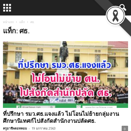
หน้าแรก
แท็ก
ศธ.
แท็ก: ศธ.
ที่ปรึกษา รมว.ศธ.แจงแล้ว ไม่โอนไม่ย้ายกลุ่มงาน
ศึกษานิเทศก์ไปสังกัดสำนักงานปลัดศธ.
ครูอาชีพดอทคอม
-
19 มกราคม 2563
0