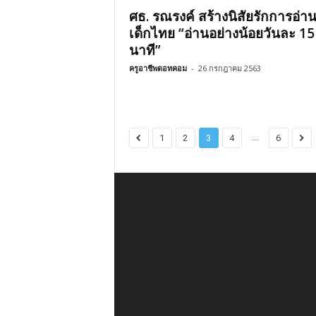
ศธ. รณรงค์ สร้างนิสัยรักการอ่าน
เด็กไทย “อ่านอย่างน้อยวันละ 15
นาที”
ครูอาชีพดอทคอม
-
26 กรกฎาคม 2563
...
1
2
3
4
6