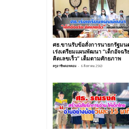
ศธ.ขานรับข้อสั่งการนายกรัฐมนต
เร่งเตรียมแผนพัฒนา “เด็กอัจฉริ
คิดเลขเร็ว” เต็มตามศักยภาพ
ครูอาชีพดอทคอม
-
6 สิงหาคม 2563