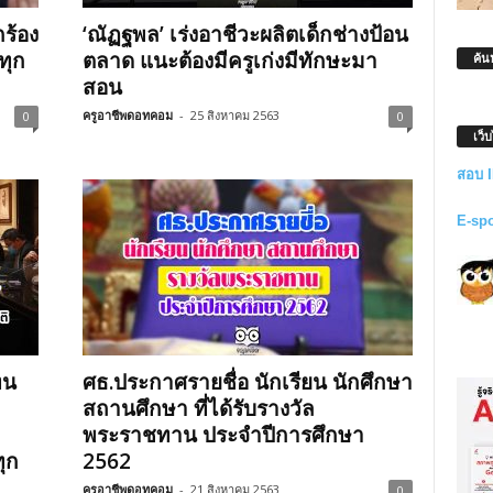
กร้อง
‘ณัฏฐพล’ เร่งอาชีวะผลิตเด็กช่างป้อน
ทุก
ตลาด แนะต้องมีครูเก่งมีทักษะมา
ค้น
สอน
ครูอาชีพดอทคอม
-
25 สิงหาคม 2563
0
0
เว็
สอบ 
E-sp
ทน
ศธ.ประกาศรายชื่อ นักเรียน นักศึกษา
สถานศึกษา ที่ได้รับรางวัล
พระราชทาน ประจำปีการศึกษา
ุก
2562
ครูอาชีพดอทคอม
-
21 สิงหาคม 2563
0