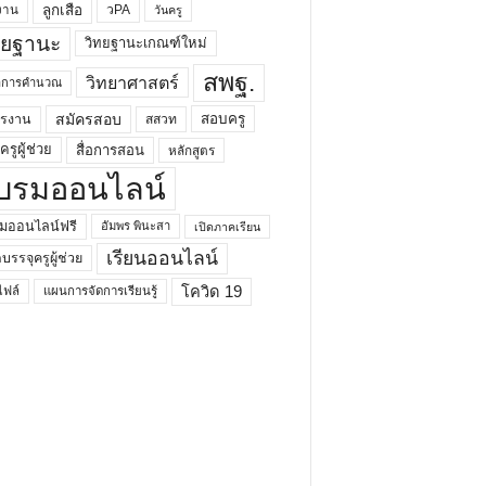
ลูกเสือ
วPA
งาน
วันครู
ทยฐานะ
วิทยฐานะเกณฑ์ใหม่
สพฐ.
วิทยาศาสตร์
ยาการคำนวณ
สมัครสอบ
สอบครู
ครงาน
สสวท
รูผู้ช่วย
สื่อการสอน
หลักสูตร
บรมออนไลน์
มออนไลน์ฟรี
อัมพร พินะสา
เปิดภาคเรียน
เรียนออนไลน์
กบรรจุครูผู้ช่วย
โควิด 19
ฟล์
แผนการจัดการเรียนรู้