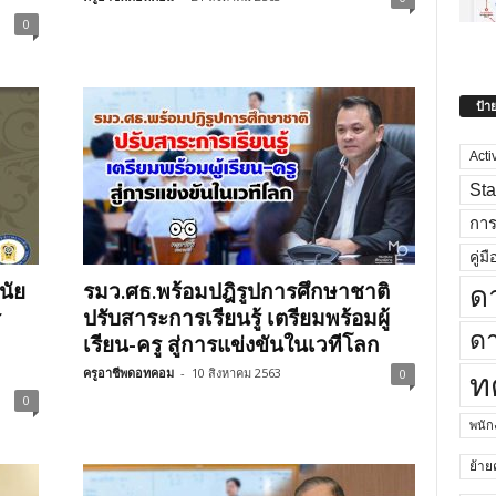
0
ป้า
Acti
Sta
กา
คู่มื
นัย
รมว.ศธ.พร้อมปฎิรูปการศึกษาชาติ
ด
ร
ปรับสาระการเรียนรู้ เตรียมพร้อมผู้
ดา
เรียน-ครู สู่การแข่งขันในเวทีโลก
ครูอาชีพดอทคอม
-
10 สิงหาคม 2563
0
ท
0
พนั
ย้าย