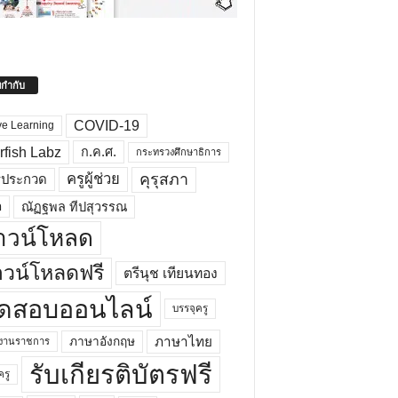
ยกำกับ
COVID-19
ve Learning
rfish Labz
ก.ค.ศ.
กระทรวงศึกษาธิการ
คุรุสภา
ครูผู้ช่วย
รประกวด
อ
ณัฏฐพล ทีปสุวรรณ
าวน์โหลด
วน์โหลดฟรี
ตรีนุช เทียนทอง
ดสอบออนไลน์
บรรจุครู
ภาษาไทย
ภาษาอังกฤษ
กงานราชการ
รับเกียรติบัตรฟรี
ครู