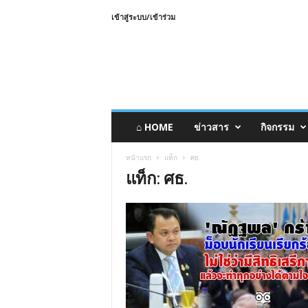
เข้าสู่ระบบ/เข้าร่วม
⌂ HOME
ข่าวสาร
กิจกรรม
หน้าแรก
แท็ก
ศธ.
แท็ก: ศธ.