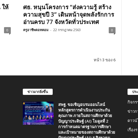
 ให้
ศธ. หนุนโครงการ “ส่งความรู้ สร้าง
ความสุขปี 3” เดินหน้าจุดพลังรักการ
อ่านครบ 77 จังหวัดทั่วประเทศ
ครูอาชีพดอทคอม
-
22 กรกฎาคม 2563
0
0
หน้า 3 ของ 6
ข่าวมากยิ่งขึ้น
ประ
กิจกร
สพฐ. ขอเชิญอบรมออนไลน์
หลักสูตรการดำเนินงานประกัน
ข่าวก
คุณภาพ ภายในสถานศึกษาด้วย
ปัญญาประดิษฐ์ (AI) โมดูลที่ 2
ดาวน
การกำหนดมาตรฐานการศึกษา
เรื่อ
และเป้าหมายของสถานศึกษาด้วย
ปัญญาประดิษฐ์ (AI) 8 สิงหาคม...