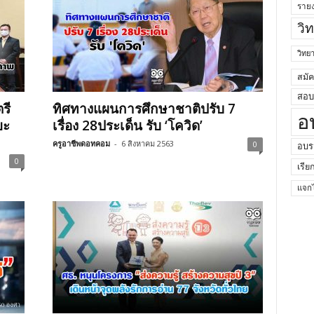
ราย
วิ
วิท
สมั
สอบค
รี
ทิศทางแผนการศึกษาชาติปรับ 7
อ
ยะ
เรื่อง 28ประเด็น รับ ‘โควิด’
ครูอาชีพดอทคอม
-
6 สิงหาคม 2563
0
อบร
0
เรีย
แจกไ