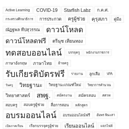
COVID-19
Starfish Labz
ก.ค.ศ.
Active Learning
คุรุสภา
ครูผู้ช่วย
คู่มือ
การประกวด
กระทรวงศึกษาธิการ
ดาวน์โหลด
ณัฏฐพล ทีปสุวรรณ
ดาวน์โหลดฟรี
ตรีนุช เทียนทอง
ทดสอบออนไลน์
บรรจุครู
พนักงานราชการ
ภาษาไทย
ภาษาอังกฤษ
ย้ายครู
รับเกียรติบัตรฟรี
ลูกเสือ
วPA
รายงาน
วิทยฐานะ
วิทยฐานะเกณฑ์ใหม่
วิทยาการคำนวณ
วันครู
สพฐ.
วิทยาศาสตร์
สมัครสอบ
สมัครงาน
สสวท
สอบครูผู้ช่วย
สอบครู
สื่อการสอน
หลักสูตร
อบรมออนไลน์
อบรมออนไลน์ฟรี
อัมพร พินะสา
เรียนออนไลน์
เรียกบรรจุครูผู้ช่วย
แจกไฟล์
เปิดภาคเรียน