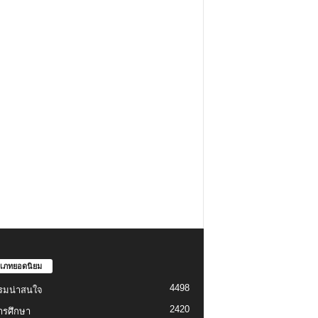
เภทยอดนิยม
4498
รมน่าสนใจ
2420
ารศึกษา