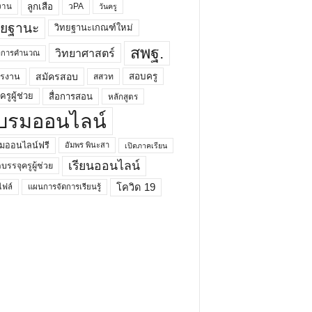
ลูกเสือ
วPA
งาน
วันครู
ทยฐานะ
วิทยฐานะเกณฑ์ใหม่
สพฐ.
วิทยาศาสตร์
ยาการคำนวณ
สมัครสอบ
สอบครู
ครงาน
สสวท
รูผู้ช่วย
สื่อการสอน
หลักสูตร
บรมออนไลน์
มออนไลน์ฟรี
อัมพร พินะสา
เปิดภาคเรียน
เรียนออนไลน์
กบรรจุครูผู้ช่วย
โควิด 19
ฟล์
แผนการจัดการเรียนรู้