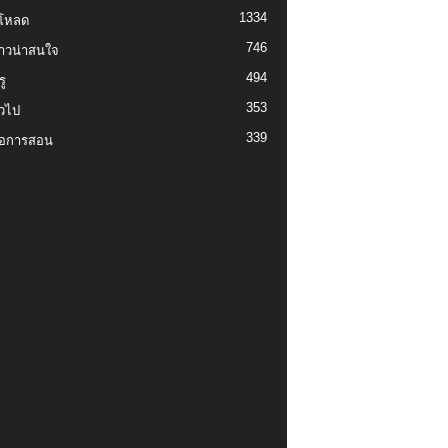
1334
์โหลด
746
งราวน่าสนใจ
494
ู
353
่วไป
339
่อการสอน