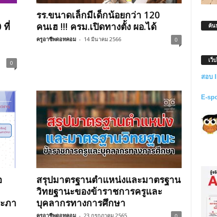
รร.ขนาดเล็กมีเด็กน้อยกว่า 120
ที่
คนเฮ !!! ครม.เปิดทางตั้ง ผอ.ได้
ค้น
ครูอาชีพดอทคอม
-
14 มีนาคม 2566
0
เว็
0
สอบ 
E-sp
อ
สรุปมาตรฐานตำแหน่งและมาตรฐาน
วิทยฐานะของข้าราชการครูและ
ระภา
บุคลากรทางการศึกษา
ครูอาชีพดอทคอม
-
23 กรกฎาคม 2565
0