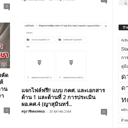
0
ป้า
Acti
Sta
กา
คู่มื
รคัด
ด
ห้
ดา
ถาน
แจกไฟล์ฟรี!! แบบ กคศ. และเอกสาร
ษา
ด้าน 1 และด้านที่ 2 การประเมิน
ท
ผอ.คศ.4 (ญาสุมินทร์...
พนั
0
ครูอาชีพดอทคอม
-
20 ตุลาคม 2564
0
ย้าย