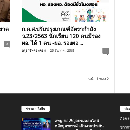
.ขาด
ก.ค.ศ.ปรับปรุงเกณฑ์อัตรากำลัง
ว.23/2563 นักเรียน 120 คนมีรอง
ผอ. ได้ 1 คน -ผอ. รองผอ....
0
ครูอาชีพดอทคอม
-
25 ธันวาคม 2563
1
หน้า 1 ของ 2
ข่าวมากยิ่งขึ้น
ประ
กิจกร
สพฐ. ขอเชิญอบรมออนไลน์
หลักสูตรการดำเนินงานประกัน
ข่าวก