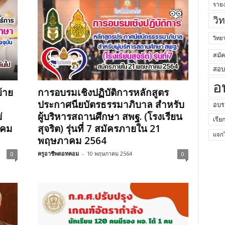
ราย
วิ
วิท
สมั
สอบค
อ
้าย
การอบรมเชิงปฏิบัติการหลักสูตร
ประกาศนียบัตรธรรมาภิบาล สำหรับ
อบร
่
ผู้บริหารสถานศึกษา สพฐ. (โรงเรียน
เรีย
าคม
สุจริต) รุ่นที่ 7 สมัครภายใน 21
แจกไ
พฤษภาคม 2564
ครูอาชีพดอทคอม
-
10 พฤษภาคม 2564
0
0