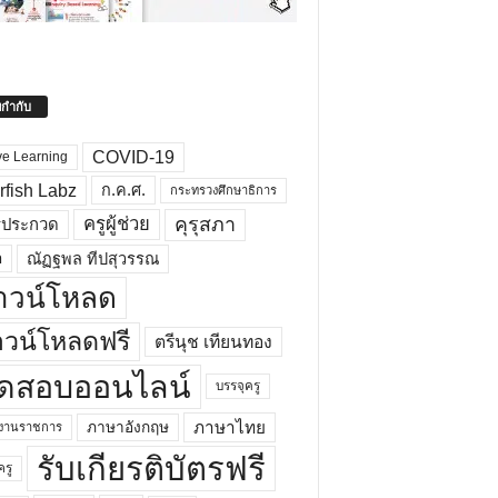
ยกำกับ
COVID-19
ve Learning
rfish Labz
ก.ค.ศ.
กระทรวงศึกษาธิการ
คุรุสภา
ครูผู้ช่วย
รประกวด
อ
ณัฏฐพล ทีปสุวรรณ
าวน์โหลด
วน์โหลดฟรี
ตรีนุช เทียนทอง
ดสอบออนไลน์
บรรจุครู
ภาษาไทย
ภาษาอังกฤษ
กงานราชการ
รับเกียรติบัตรฟรี
ครู